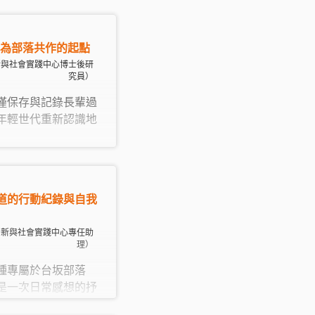
要穩固的社群關係。
驗，就必須讓部落取
活復原、文化延續與
成為部落共作的起點
，災後復原才可能成
新與社會實踐中心博士後研
究員）
僅保存與記錄長輩過
年輕世代重新認識地
道的行動紀錄與自我
文創新與社會實踐中心專任助
理）
種專屬於台坂部落
是一次日常感想的抒
團隊在台坂部落後續