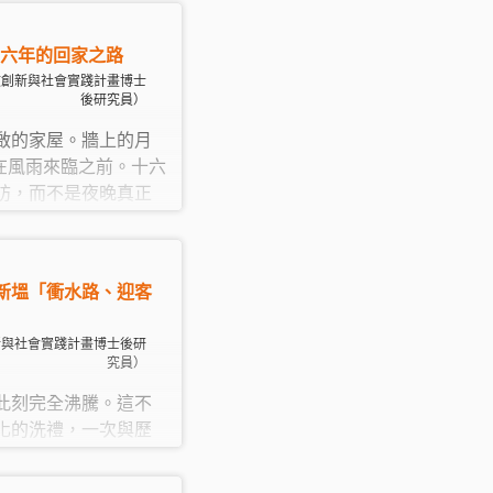
落的山林產業歷史出
護，思考如何發展出
十六年的回家之路
品與實踐方式。
文創新與社會實踐計畫博士
後研究員）
啟的家屋。牆上的月
止在風雨來臨之前。十六
訪，而不是夜晚真正
「我們回去住一晚，
新塭「衝水路、迎客
新與社會實踐計畫博士後研
究員）
此刻完全沸騰。這不
化的洗禮，一次與歷