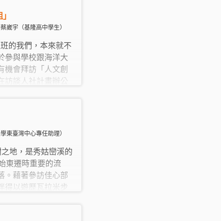
組」
、蔡崴宇（基隆高中學生）
數理班的我們，本來就不
於參與學校跟海洋大
有機會拜訪「人文創
在訪談人社計畫辦公
事情是需要理組與文
決的，而是需要兩邊
的結果
華大學東臺灣中心專任助理）
患子樹之地，是秀姑巒溪的
開始東遷時重要的流
落。藉著參訪佳心部
伴得以遊歷瓦拉米步