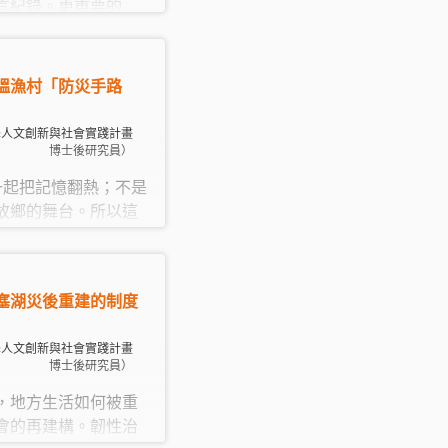
言紀錄。更重要的
之中被使用，否則再
識留在檔案裡。因
串連農耕、生態、飲
塭漁村「防災手路
力。但真正使這些關
是族人在土地上反覆
學人文創新與社會實踐計畫
。
博士後研究員）
是一起把記憶翻熱；不是
故鄉的舞台。所以這
：魚是本地的魚、鍋
娘是土生土長的總舖
）。如此一來，錢留在社
塞湖災後重建的制度
彼此心上；每一次翻
次告白。
學人文創新與社會實踐計畫
博士後研究員）
，地方生活如何被重
會的再建構。韌性治