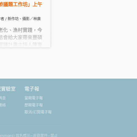
齡議題工作坊」上午
作者 / 新作坊、攝影／林廣
老化、漁村實踐，今
信會給大家帶來豐碩
實踐計畫主持人陳東
到社會實踐的多元發
活動時，扼要指出四
壇「社區青銀共創到
幕。
域實驗室
電子報
消息
當期電子報
連結
歷期電子報
取消/訂閱電子報
 Commons) 姓名標示─非商業性─禁止