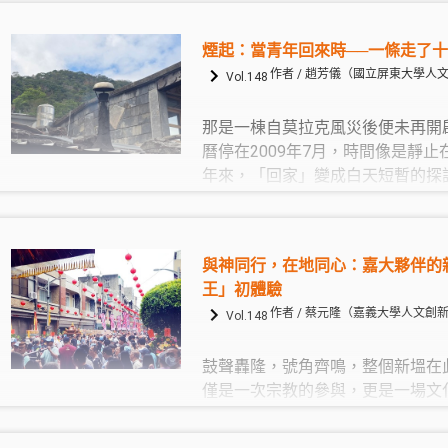
行動的新起點。我們開始嘗試從部
發，結合長輩的生命經驗與當前照
煙起：當青年回來時──一條走了
屬於台坂並具備社區價值的相關產
作者 / 趙芳儀（國立屏東大學人
Vol.148
那是一棟自莫拉克風災後便未再開
曆停在2009年7月，時間像是靜
年來，「回家」變成白天短暫的探
的停留。這一次，終於有人提出：
好不好？」
與神同行，在地同心：嘉大夥伴的
王」初體驗
作者 / 蔡元隆（嘉義大學人文創
Vol.148
鼓聲轟隆，號角齊鳴，整個新塭在
僅是一次宗教的參與，更是一場文
史與地方共同呼吸的體驗。