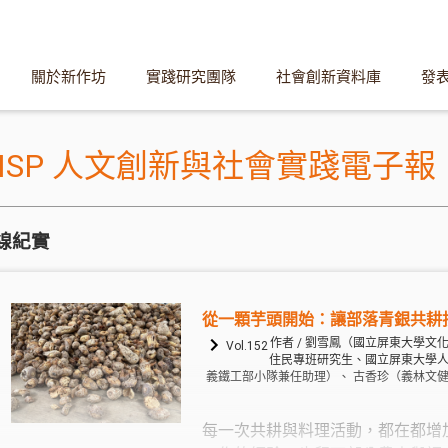
關於新作坊
實踐研究團隊
社會創新資料庫
發
HISP 人文創新與社會實踐電子報
線紀實
從一顆芋頭開始：讓部落青銀共耕
作者 / 劉雪鳳（國立屏東大學文
Vol.152
住民專班研究生、國立屏東大學
義鐵工部小隊兼任助理）、 古香珍（義林文
每一次共耕與料理活動，都在都增