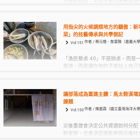
工作的經驗，也留下部分農事與語
是，紀錄必須持續回到耕作與生活
完整的資料，也可能只是把活的知
此，一顆看似平凡的芋頭，卻具備
用指尖的火候調煨地方的驕傲：新
食、語言、歌謠、祭儀與照顧的潛
菜」的技藝傳承與共學側記
係得以延續的，不是芋頭本身，而
作者 / 蔡元隆、詹雲雅（嘉義大
Vol.151
實作、彼此學習與共同承擔的過程
「漁民餐桌 4.0」不是辦桌，而
展演，而是讓在地的子弟站上自己
次的餐桌活動刻意把資源拉回新塭
是會館的鍋、帳棚是鄰居租的，廚
師（tsóng-phòo-sai，大廚師
讓部落成為重建主體：馬太鞍溪堰
區，技藝留給下一代，情感也留在
課題
鍋鏟、遞調羹，都是對地方的一次
作者 / 陳嘉霖（國立臺灣海洋大
Vol.150
災後重建會決定公共資源如何分配
新安排，也會決定誰能參與災後社