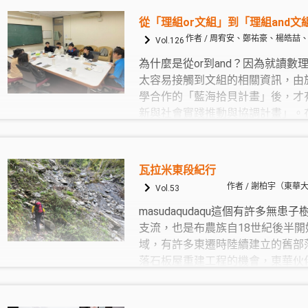
從「理組or文組」到「理組and文
作者 / 周宥安、鄭祐豪、楊皓喆
Vol.126
為什麼是從or到and？因為就讀
太容易接觸到文組的相關資訊，由
學合作的「藍海拾貝計畫」後，才
新與社會實踐推動與協調計畫」。
室後，我們才發現在社會中有許多
組的合作，並不是單一學科可以解
或多邊的討論和合作才可能得到好
瓦拉米東段紀行
作者 / 謝柏宇（東
Vol.53
masudaqudaqu這個有許多無
支流，也是布農族自18世紀後半
域，有許多東遷時陸續建立的舊部
落石板屋重建工程的機會，東華伙
道，也追尋族群遷移的歷史痕跡。