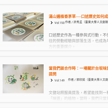
理需要工程防護與行政協調，也需
馬太鞍重建若要避免重複莫拉克經
得制度主體性，使公共資源回到生
滿山遍植香茅草──口述歷史如何
社會關係的再生產之中。唯有如此
作者 / 許秀孟（臺東大學人文創
Vol.150
為真正的地方韌性。
口述歷史作為一種參與式行動，不
往的勞動經驗與部落生活，也成為
方的重要媒介。
當我們談合作時：一場關於台坂味
提問
作者 / 郭欣茹（臺東大學人
Vol.149
文健站照服員提及，希望能找到一
「味道」的植物。當時，我們只當
發，卻沒想到這個想法，就此成為