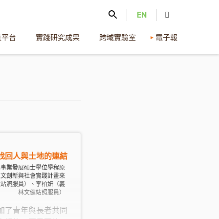
EN
表平台
實踐研究成果
跨域實驗室
電子報
找回人與土地的連結
化事業發展碩士學位學程原
人文創新與社會實踐計畫來
健站照服員）、李柏妍（義
林文健站照服員）
加了青年與長者共同