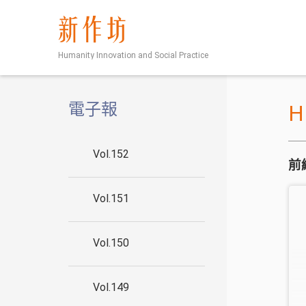
新作坊
Humanity Innovation and Social Practice
電子報
Vol.152
前
Vol.151
Vol.150
Vol.149