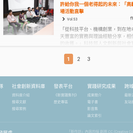
許給你我一個老得起的未來：「高
場活動直擊
Vol.53
「從科技平台、機構創業，到在地
天豐富的實務與理論經驗分享，相
的收穫。」科技部人文創新與社會
升老師在主持【「從社區高齡照護
展方案」高齡議題工作坊】上午場
1
2
3
>>
組案例分享的重點，也為第一場論
社會企業發展途徑的想像」揭開序
隊
社會創新資料庫
發表平台
實踐研究成果
跨
資料庫介紹
《新實踐集刊》
成果簡介
最新
搜尋文獻
歷史專區
電子書
友站
搜尋案例
影音集
論文索引
「新作坊」內容均採 創用 CC (Creative
發展處