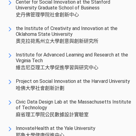
Center for Social Innovation at the Stanford
University Graduate School of Business
史丹佛管理學院社會創新中心
the Institute of Creativity and Innovation at the
Oklahoma State University
奧克拉荷馬州立大學創意與創新研究所
Institute for Advanced Learning and Research at the
Virginia Tech
維吉尼亞理工大學促進學習與研究中心
Project on Social Innovation at the Harvard University
哈佛大學社會創新計劃
Civic Data Design Lab at the Massachusetts Institute
of Technology
麻省理工學院公民數據設計實驗室
InnovateHealth at the Yale University
耶魯大學健康促進中心