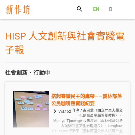
新作坊
EN
HISP 人文創新與社會實踐電
子報
社會創新．行動中
搭起審議民主的鷹架——義林部落
公民咖啡館實踐紀要
作者 / 古淑薫（國立屏東大學文
Vol.152
化創意產業學系副教授）、
Muniyu Tjucengelav朱淑萍（義林部落公法
人試辦計畫文化治理組長）、Langbaw
Ljaljegean卓浩宇（義林部落公法人試辦計畫