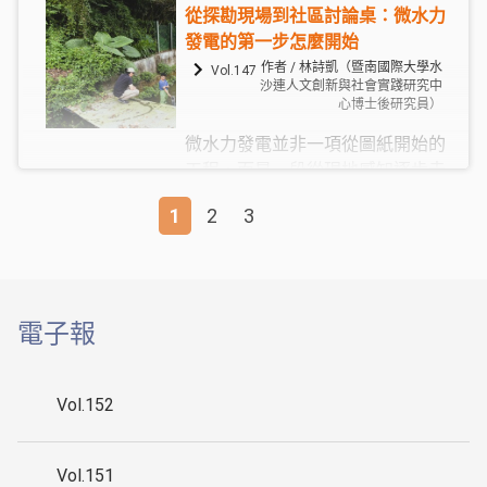
工具，而是一種能否參與公共生
從探勘現場到社區討論桌：微水力
活、進入就業市場、理解制度、爭
發電的第一步怎麼開始
取資源、甚至為自己發聲的基本能
作者 / 林詩凱（暨南國際大學水
Vol.147
力。當這樣的能力被默認為「每個
沙連人文創新與社會實踐研究中
心博士後研究員）
人都應該會」，那些沒有機會學習
的人，便不再只是落後，而是被系
微水力發電並非一項從圖紙開始的
統性地排除。而我們看到，這件事
工程，而是一段從現地感知逐步走
在原鄉發生得特別快，也特別安
向公共討論的歷程。對暨大團隊而
1
2
3
靜。
>>
言，所謂「第一步」不是機組選型
或容量計算，而是怎麼在地方生活
脈絡中辨識水、理解珠子山社區居
民真正需要的是什麼，並建立一種
可被共同討論、也能實際使用的能
電子報
源想像。
Vol.152
Vol.151