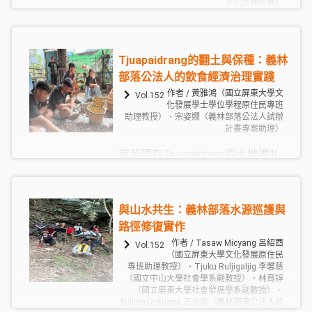
文化治理組員）
公民咖啡館在義林部落的實踐，展
現了民主創新參與機制的潛力。此
Tjuapaidrang的翻土與保種：義林
一以對話為核心的審議模式，打破
部落公法人的飲食經濟治理實踐
了傳統會議中上下主從的位階限
制，短暫且有效地鬆動了由傳統領
作者 / 黃雅鴻（國立屏東大學文
Vol.152
化發展學士學位學程原住民專班
袖、社區協會與公部門所構成的多
助理教授）、宗姿嫺（義林部落公法人試辦
中心權力結構，為部落創造出一個
計畫專案助理）
包容多元意見的「中介空間」，讓
當芋頭在Tjuapaidrang的土地裡扎
不同世代與社會位置的參與者皆能
根、發芽並經歷了青銀世代的共同
在平等的「表達」與「聆聽」循環
照料後，它的終點並非市場上的商
中，達成實質的自我賦權
品，而是回到部落的集體儀式，完
與山水共生：義林部落水源巡護與
（Empowerment），進而厚植部落
成知識的「社會再生產」。而這正
路徑修復實作
自主治理的核心能量。
是飲食經濟治理小組規劃的「文化
作者 / Tasaw Micyang 呂紹酉
Vol.152
共食」——飲食文化工作坊的核心精
（國立屏東大學文化發展原住民
專班助理教授）、Tjuku Ruljigaljig 李馨慈
神。當不同世代的族人與青年共同
（國立中山大學社會學系副教授）、林育諄
在收穫祭上吃著avasan芋頭時，他
（國立屏東大學社會發展學系副教授）、
Tuljimu‘e Kuana 王志強（義林部落公法人試
們品嚐到的不只是食物的美味，而