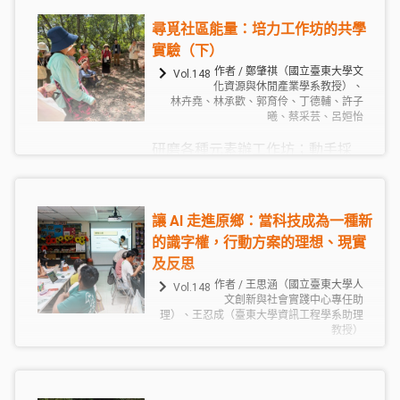
自參與」的變化。過去保安林維
尋覓社區能量：培力工作坊的共學
護，多由特定人士推動，在地齊力
實驗（下）
參與度相對有限；然而在丹娜絲颱
作者 / 鄭肇祺（國立臺東大學文
Vol.148
風後，重新檢視共同行動的可能
化資源與休閒產業學系教授）、
時，居民逐漸從旁觀者轉為潛在行
林卉堯、林承歡、郭育伶、丁德輔、許子
曦、蔡采芸、呂姮怡
動者。
研磨各種元素辦工作坊；動手採
集，動腳踏查，以建立身體感。不
只有這些心法──在地智慧還可和全
球議題連結，實務操作也有機會凝
讓 AI 走進原鄉：當科技成為一種新
固成為數位平台上動人的文化故
的識字權，行動方案的理想、現實
事。
及反思
作者 / 王思涵（國立臺東大學人
Vol.148
文創新與社會實踐中心專任助
理）、王忍成（臺東大學資訊工程學系助理
教授）
AI 應用技術，正逐漸成為現代社會
的新型識字權。它不只是多學一項