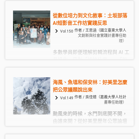
翻開臺灣地圖，雖然南投是唯一不
臨海的縣市，但境內高山溪流密
從數位培力到文化敘事：土坂部落
布，並坐擁臺灣最大的淡水湖泊日
AI短影音工作坊實踐反思
月潭。在這樣得天獨厚的環境下，
作者 / 王思涵（國立臺東大學人
Vol.150
隨著近年戶外教育的風潮興起，帶
文創新與社會實踐計畫專任助
理）
孩子走入山林、親近水域，成了最
熱門的課堂風景。國立暨南國際大
多數學員即便理解剪輯流程與 AI 工
學於2023年在教育部「戶外教育學
具操作，仍對「該拍什麼」、「如
習生態系統創新計畫」之大學社會
何拍」感到不確定。素材蒐集不只
責任（USR）項下，建立以「山
是技術問題，更涉及觀看視角與敘
林、水域與探索教育」為三大核心
事意識的培養。
海風、魚塭和保安林：好美里怎麼
的行動架構，透過跨領域合作與在
把公眾議題說出來
地實踐來推動戶外教育，期望發展
作者 / 吳佳嬑（嘉義大學人社計
Vol.149
畫專任助理）
出兼具「知識×技能×行動」的整合
教育模式。
颱風來的時候，水門到底開不開，
由誰來開？從好美里歷年公眾論壇
的實況來看，在地參與已出現從
「交由少數人處理」朝向「願意親