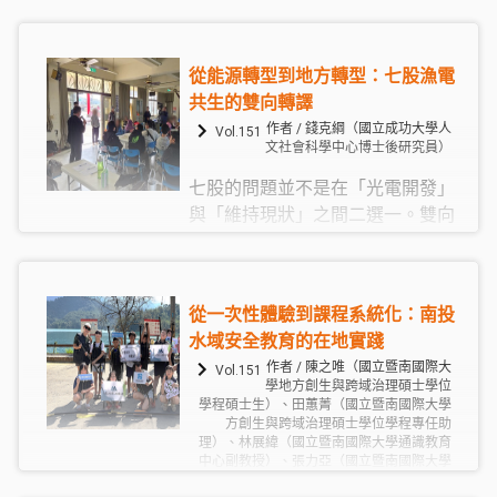
辦計畫空間治理組長）、Piyuvel.伊固（義林
是一套透過身體實踐、勞動與參與
部落公法人試辦計畫空間治理組員）
式調查共同重構的排灣族知識體系
參與的青年在經驗分享中指出，水
從能源轉型到地方轉型：七股漁電
源巡護除了學習修復的工法外，還
共生的雙向轉譯
需要投入長時間的體力與物力。經
作者 / 錢克綱（國立成功大學人
Vol.151
歷這個過程後，他們開始理解，為
文社會科學中心博士後研究員）
何中壯年族人總是不斷邀請青年加
七股的問題並不是在「光電開發」
入巡護，這背後除了技術工法能夠
與「維持現狀」之間二選一。雙向
有人承接外，也有協作人力的考量
轉譯的意義在於開出另一條路徑，
與需求。無論是搬運石材、拖運木
讓地方不只是被要求和索取，而是
材，或是在崩塌地施工，僅靠少數
能夠共同參與判斷：什麼樣的改變
人往往難以完成。倘若參與的人愈
從一次性體驗到課程系統化：南投
是有意義的？什麼樣的安排能夠承
來愈少，水源路徑便可能缺乏維護
水域安全教育的在地實踐
認養殖專業，並讓光電收益回到地
而逐漸荒廢，影響族人日後的取水
作者 / 陳之唯（國立暨南國際大
Vol.151
方的公共生活與養殖風險的分散之
與用水安全
學地方創生與跨域治理碩士學位
中？也只有在這個意義上，能源轉
學程碩士生）、田蕙菁（國立暨南國際大學
方創生與跨域治理碩士學位學程專任助
型才可能兼具公正性與社會韌性。
理）、林展緯（國立暨南國際大學通識教育
中心副教授）、張力亞（國立暨南國際大學
地方創生與跨域治理碩士學位學程副教授）