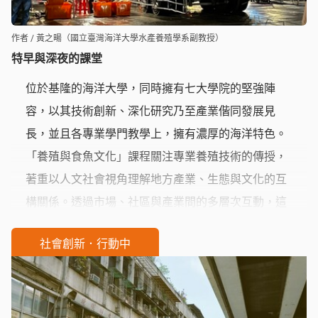
作者 / 黃之暘（國立臺灣海洋大學水產養殖學系副教授）
特早與深夜的課堂
位於基隆的海洋大學，同時擁有七大學院的堅強陣
容，以其技術創新、深化研究乃至產業偕同發展見
長，並且各專業學門教學上，擁有濃厚的海洋特色。
「養殖與食魚文化」課程關注專業養殖技術的傳授，
著重以人文社會視角理解地方產業、生態與文化的互
構關係。透過市場、社區與產業間的多層次互動，這
不僅是課程從發想、計畫到落實的過程，而是一場由
社會創新．行動中
知識、文化與生活交織的社會實踐——讓教育真正走入
地方，並讓場域成為教育開花結果的良田。