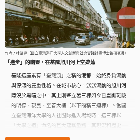
作者 / 林肇豊（國立臺灣海洋大學人文創新與社會實踐計畫博士後研究員）
「進步」的幽靈，在基隆旭川河上空遊蕩
基隆這座素有「臺灣頭」之稱的港都，始終身負流動
與停滯的雙重性格。在城市核心，潺潺流動的旭川河
隱沒於黑暗之中，其上則聳立著三棟如今已盡顯斑駁
的明德、親民、至善大樓（以下簡稱三連棟）。當國
立臺灣海洋大學的人社團隊進入場域時，這三棟以
「大學之道」命名的巨大建築量體，其現況和歷史――
那關於進步的承諾與失落――立即吸引了我的目光。