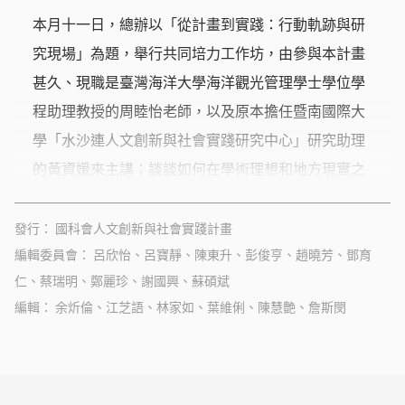
本月十一日，總辦以「從計畫到實踐：行動軌跡與研
究現場」為題，舉行共同培力工作坊，由參與本計畫
甚久、現職是臺灣海洋大學海洋觀光管理學士學位學
程助理教授的周睦怡老師，以及原本擔任暨南國際大
學「水沙連人文創新與社會實踐研究中心」研究助理
的黃資媛來主講；談談如何在學術理想和地方現實之
間推動工作，分享他們遇過的困境與調適策略。
發行
國科會人文創新與社會實踐計畫
編輯委員會
呂欣怡、呂寶靜、陳東升、彭俊亨、趙曉芳、鄧育
仁、蔡瑞明、鄭麗珍、謝國興、蘇碩斌
編輯
余炘倫、江芝語、林家如、葉維俐、陳慧艶、詹斯閔