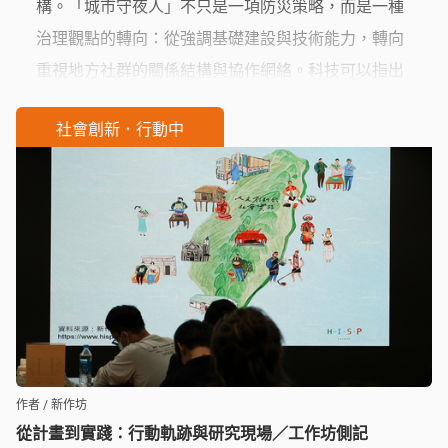
構。「城市守夜人」不只是一項防災策略，而是一種
治理觀點的轉向：從強調基礎建設與技術能力，轉向
重視地方社群的關係結構與協作網絡。科技可以指出
風險的位置，但能否承受風險，最終取決於人與人之
社會創新．行動中
間的連帶、信任與互助。
作者 / 新作坊
從計畫到實踐：行動軌跡與研究現場／工作坊側記