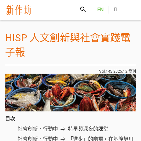
新作坊
EN
HISP 人文創新與社會實踐電
子報
Vol.145
2025.12
發刊
目次
社會創新．行動中
特早與深夜的課堂
社會創新．行動中
「進步」的幽靈，在基隆旭川