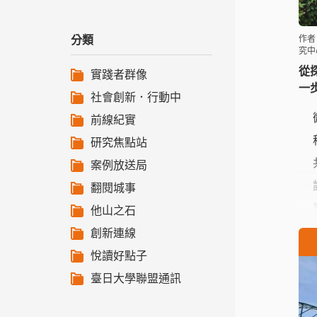
分類
作者
究中
從
實踐者群像
一
社會創新．行動中
前線紀實
研究焦點站
案例放送局
翻閱城事
他山之石
創新連線
悅讀好點子
臺日大學聯盟通訊