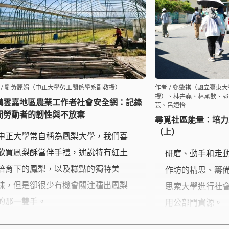
 / 劉黃麗娟（中正大學勞工關係學系副教授）
作者 / 鄭肇祺（國立臺東
授）、林卉堯、林承歡、郭
構雲嘉地區農業工作者社會安全網：記錄
芸、呂姮怡
間勞動者的韌性與不放棄
尋覓社區能量：培力
（上）
中正大學常自稱為鳳梨大學，我們喜
歡買鳳梨酥當伴手禮，述說特有紅土
研磨、動手和走
培育下的鳳梨，以及糕點的獨特美
作坊的構思、籌
味，但是卻很少有機會關注種出鳳梨
思索大學進行社
的那一雙手。
用公部門資源。