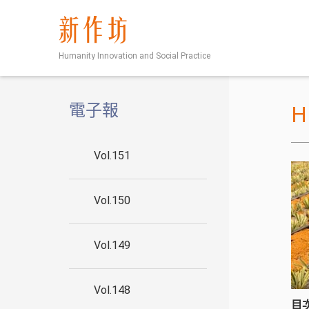
新作坊
Humanity Innovation and Social Practice
電子報
Vol.151
Vol.150
Vol.149
Vol.148
目