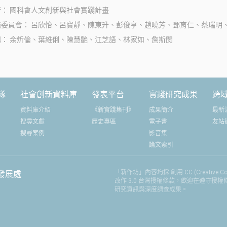
行
國科會人文創新與社會實踐計畫
輯委員會
呂欣怡、呂寶靜、陳東升、彭俊亨、趙曉芳、鄧育仁、蔡瑞明
輯
余炘倫、葉維俐、陳慧艶、江芝語、林家如、詹斯閔
隊
社會創新資料庫
發表平台
實踐研究成果
跨
資料庫介紹
《新實踐集刊》
成果簡介
最新
搜尋文獻
歷史專區
電子書
友站
搜尋案例
影音集
論文索引
「新作坊」內容均採 創用 CC (Creative
發展處
改作 3.0 台灣授權條款，歡迎在遵守授
研究資訊與深度調查成果。