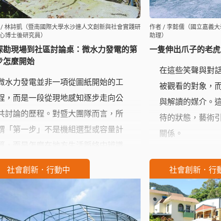
 / 林詩凱（暨南國際大學水沙連人文創新與社會實踐研
作者 / 李懿儒（國立嘉義
心博士後研究員）
助理）
探勘現場到社區討論桌：微水力發電的第
一隻伸出爪子的老虎
步怎麼開始
在這些笑聲與對
微水力發電並非一項從圖紙開始的工
被觀看的對象，
程，而是一段從現地感知逐步走向公
與解讀的媒介。
共討論的歷程。對暨大團隊而言，所
待的狀態，藝術
謂「第一步」不是機組選型或容量計
關係。
算，而是怎麼在地方生活脈絡中辨識
水、理解珠子山社區居民真正需要的
社會創新．行動中
社會創新．行
是什麼，並建立一種可被共同討論、
也能實際使用的能源想像。