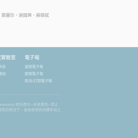
、鄭麗珍、謝國興、蘇碩斌
域實驗室
電子報
消息
當期電子報
連結
歷期電子報
取消/訂閱電子報
 Commons) 姓名標示─非商業性─禁止
權條款的情況下，自由使用與流通本站之