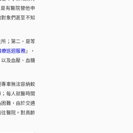
則是有醫院替他申
的對象們甚至不知
生所；第二，是等
1醫療巡迴服務
」，
，以及血壓、血糖
迴專車無法容納較
車；每人就醫時間
為困難，由於交通
前往醫院。對高齡