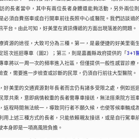
訪的長者當中，其中有兩位長者身體還能夠活動，另外兩位
是必須自費搭車或自行開車前往長照中心或醫院。我們訪談過
訊平台。由此可知，好美里在資訊傳遞的方面出現落差的問題。
療資源的途徑，大致可分為三種。第一，是最便捷的好美里衛
定班次巡迴專車（圖2）；第三，則是嘉義縣政府提供的「
3+
專車將以一周一次的頻率進入社區，但僅提供一般性感冒診療
檢查，需要進一步檢查或診斷的民眾，仍須自行前往大型醫院。
，好美里的交通資源對年長者而言仍有諸多受限之處，例如巡
民眾共乘，意即病情較重的長者需專車接送，無法搭乘院方班
，返程時間無法統一，導致同行者不願久候，也使等候車輛成
利用上述三種方式的長者，只能依賴親友接送，或是自行駕車
駛本身即是一項高風險負擔。