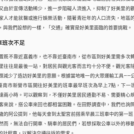
又由於宣傳活動稀少，進一步阻礙人流進入，抑制了好美里的
家人才能就醫或進行娛樂活動，隨著青壯年的人口流失，地區
，與我們設想的一樣，「交通」確實是好美里面臨的首要挑戰。
車班次不足
置既不靠近嘉義市，也不靠近臺南市，從市區到好美里需多次
里往往是最後一站，對居民與觀光客而言均十分不便。觀光客
題減少了造訪好美里的意願。根據當地唯一的大眾運輸工具——
臺南市新營市區開往好美里的班車最早班次為早上7點，下一班
達兩小時。可以觀察到，不僅好美里居民通勤不易、需要精心
客來說，搭公車來回也都相當困難。在田野調查中，我們也詢
7歲的阿公提到，他每天會到太聖宮前搭乘早晨三班車中的第一班
然而，無法自行開車、騎車的居民們，若想採取公車以外的移
的計程車，以解決交通往返的需求。