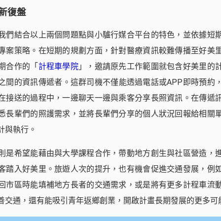
新復盤
我們結合以上兩個問題點與小驢行媒合平台的特色，並依據短
專案策略。在短期的規劃方面，針對醫療資訊較難傳播至好美
期合作的「
計程車學院
」，邀請原先工作範圍就包含好美里的
之間的資訊傳遞者。這群司機不僅能透過電話或APP即時預約
在接送的過程中，一邊聊天一邊與乘客分享長照資訊。在傳遞
悉長輩們的照護需求，並將長輩們分享的個人狀況回報給相關
計與執行。
則是希望能藉由與大學課程合作，帶動地方創生與社區營造，
客踏入好美里。旅遊人次的提升，也有機會促進交通發展，例
回市區時能填補地方長者的交通需求，或是將有更多計程車流
善交通，還有能吸引青年返鄉創業，開啟計畫長期發展的更多可