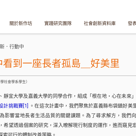
關於新作坊
實踐研究團隊
社會創新資料庫
發
新．行動中
中看到一座長者孤島＿好美里
海大學社會學系學生）
、靜宜大學及嘉義大學的同學合作，組成「根在地・心在未來
設計挑戰賽
[1]
。在這次計畫中，我們聚焦於嘉義縣布袋鎮好美
為影響當地長者生活品質的關鍵課題。為了尋求解方，我們
，希望透過個案的研究，深入暸解現行制度的運作，進而窺見
探索可行的體制改善策略。