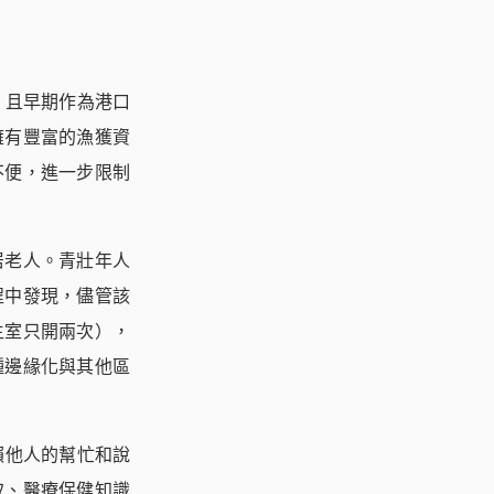
，且早期作為港口
擁有豐富的漁獲資
不便，進一步限制
居老人。青壯年人
程中發現，儘管該
生室只開兩次），
種邊緣化與其他區
賴他人的幫忙和說
取、醫療保健知識