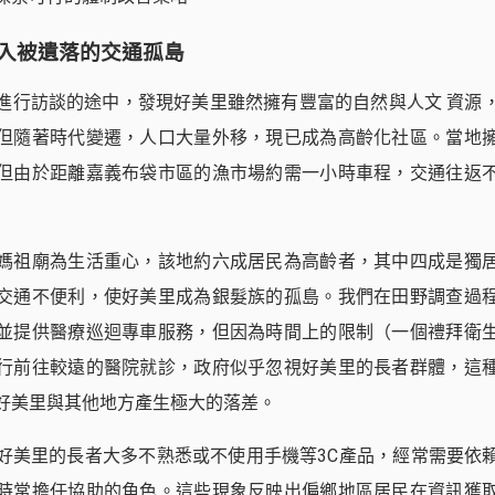
入被遺落的交通孤島
進行訪談的途中，發現好美里雖然擁有豐富的自然與人文 資源
但隨著時代變遷，人口大量外移，現已成為高齡化社區。當地
但由於距離嘉義布袋市區的漁市場約需一小時車程，交通往返
媽祖廟為生活重心，該地約六成居民為高齡者，其中四成是獨
交通不便利，使好美里成為銀髮族的孤島。我們在田野調查過
並提供醫療巡迴專車服務，但因為時間上的限制（一個禮拜衛
行前往較遠的醫院就診，政府似乎忽視好美里的長者群體，這
好美里與其他地方產生極大的落差。
好美里的長者大多不熟悉或不使用手機等3C產品，經常需要依
時常擔任協助的角色。這些現象反映出偏鄉地區居民在資訊獲