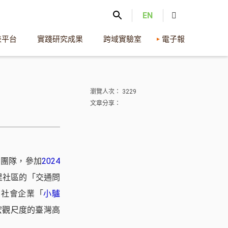
EN
表平台
實踐研究成果
跨域實驗室
電子報
瀏覽人次： 3229
文章分享：
」團隊，參加
2024
里社區的「交通問
向社會企業「
小驢
宏觀尺度的臺灣高