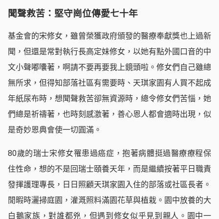
聞聲救苦：堅守崗位傳愛七十年
基金會的宋修女，雖曾榮獲政府頒發的醫療奉獻獎也上過新
聞，但還是常對執行長高定妹修女，以她有點外國口音的中
文小聲嘟囔著，啊請不要再要我上鏡頭啦。修女們自己雖總
無所求，但得知部落社區有需要時、天琪家園有人買不起成
年紙尿布時，想聞聲救苦卻無資源時，總令修女們苦惱，她
們總是祈禱著，也時刻感激著，善心恩人都會適時出現，似
是奇妙恩典會使一切圓滿。
80歲的瑞士宋修女罹患過癌症，抱著病體挺過醫療療程保
住性命，想的不是回瑞士頤養天年，而是繼續按著平日職責
發揮護理專長，日日照顧天琪家園入住的部落或社區長者。
閒暇時灑掃庭園，灌溉照料滿園花草與植栽。園中放養的大
白鵝家族，對誰都兇，但遇到修女似乎見到親人。園中一