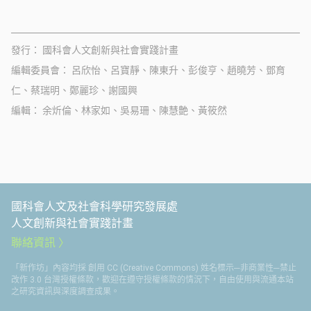
發行
國科會人文創新與社會實踐計畫
編輯委員會
呂欣怡、呂寶靜、陳東升、彭俊亨、趙曉芳、鄧育
仁、蔡瑞明、鄭麗珍、謝國興
編輯
余炘倫、林家如、吳易珊、陳慧艶、黃筱然
國科會人文及社會科學研究發展處
人文創新與社會實踐計畫
聯絡資訊
「新作坊」內容均採 創用 CC (Creative Commons) 姓名標示─非商業性─禁止
改作 3.0 台灣授權條款，歡迎在遵守授權條款的情況下，自由使用與流通本站
之研究資訊與深度調查成果。