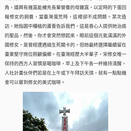
角，還興有幾窩能補充長輩營養的母雞窩，以定時的下蛋回
報修女的飼養，當臺灣蛋荒時，這裡卻不成問題。某次造
訪，她指園中種植的蘆薈告訴我們，這是善心人提供她治癌
的聖品，然後，你才會突然想起來，眼前這個元氣滿滿的外
國修女，是曾經遭遇過生死關卡的，但她最終選擇繼續留在
臺東堅守崗位照顧偏鄉。在臺灣經歷大半輩子，宋修女唯一
保持的西方人習慣是喝咖啡，早上及下午各一杯維持清醒，
人社計畫伙伴們若是在上午或下午拜訪天琪，就有一點點機
會可以嘗到修女的美式咖啡。