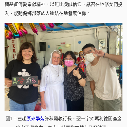
藉基督傳愛奉獻精神，以無比虔誠信仰、感召在地修女們投
入，感動偏鄉部落族人連結在地發展信仰。
圖1：左起
原來學苑
許秋霞執行長、聖十字架瑪利德蘭基金