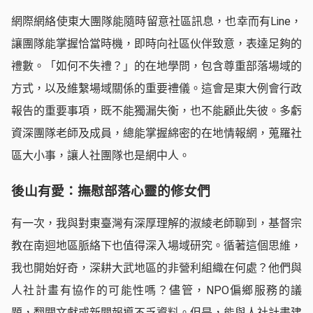
網際網絡使東大團隊能隨時留意社區訊息，也幸而有Line，
讓團隊能掌握恰當時機，即時向社區伙伴致意，表達足夠的
禮數。「如何不失禮？」的在地學問，包含尊重部落場域的
方式，以及維繫場域關係的重要禮儀。這會是東大例會行政
報告的重要事項，既不能獨漏失衡，也不能顧此失彼。多虧
資深團隊老師及成員，總能掌握綿密的在地情報網，蒐羅社
區大小事，讓人社團隊也是網中人。
後山有愛：撫慰部落心靈的修女們
有一次，我與對東臺灣有深厚理解的淑綾老師聊到，基督宗
教在南迴地區脈絡下也值得深入場域研究。循著這個思維，
我也開始好奇，深耕大武地區的非營利組織在何處？他們與
人社計畫有協作的可能性嗎？儘管，NPO偏鄉服務的議
題，翻閱文獻或新聞報導不乏資料。但是，能與人社計畫建