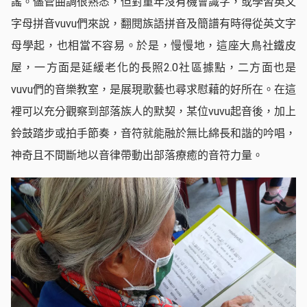
謠。儘管曲調很熟悉，但對童年沒有機會識字，或學習英文
字母拼音vuvu們來說，翻閱族語拼音及簡譜有時得從英文字
母學起，也相當不容易。於是，慢慢地，這座大鳥社鐵皮
屋，一方面是延緩老化的長照2.0社區據點，二方面也是
vuvu們的音樂教室，是展現歌藝也尋求慰藉的好所在。在這
裡可以充分觀察到部落族人的默契，某位vuvu起音後，加上
鈴鼓踏步或拍手節奏，音符就能融於無比綿長和諧的吟唱，
神奇且不間斷地以音律帶動出部落療癒的音符力量。