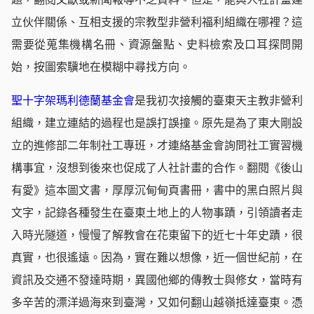
立伙伴關係、互相支援的宗教型非營利福利組織在哪裡？這
需要從蒐集機構名冊、資源盤點、史料檢索及口耳探問開
始，按圖索驥地在模糊中尋找方向。
聖十字架瑪利德蘭基金會
是我初次接觸的臺東天主教非營利
組織，建立連結的過程也是誤打誤撞。原先是為了東大剛設
立的進修部二年制社工專班，才連絡基金會詢問社工實習機
構事宜，沒想到後來也促成了人社計畫的合作。翻閱《後山
有愛》這本圖文書，厚厚沉甸甸頁書冊，書中的黑白照片與
文字，記錄各種發生在臺東土地上的人物事蹟，引領讀者走
入時光隧道，慢慢了解教會在花東留下的近七十年史蹟，很
真實，也很遙遠。因為，實在難以想像，近一個世紀前，在
資訊及交通不發達時期，異國他鄉的傳教士與修女，當時有
多辛苦的漂洋過海來到臺灣，又如何翻山越嶺抵達臺東。憑