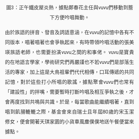
圖3：正午鐵皮屋炎熱，據點鄭春花主任與vuvu們移動到簷
下方便吟唱舞動。
由於族語的拼音、發音及詞語意涵，在vuvu的記憶中各有不
同版本，唱著唱著也會爭執起來，有時帶領吟唱活動的張美
瑛族語老師，也需要扮演vuvu之間的和事佬。 vuvu是寶貴
的在地語言學家，學術研究們再嚴謹也不若vuvu們是部落生
活的專家，加上這是大鳥祖輩們代代相傳，口耳傳遞的共同
記憶，對於這些打小所唱的歌謠，據點聚會vuvu們也常有
「建設性」的拌嘴，需要暫時打斷吟唱及相互爭執之後，才
會再度找到共鳴與共識。於是，每當歌曲能繼續唱著，直到
唱到飢腸轆轆之際，基金會來自瑞士且年屆80歲的宋玉潔
修女，便會開著天琪家園的小貨車風塵僕僕地送午餐便當來
據點。