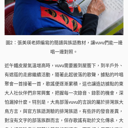
圖2：張美瑛老師編寫的簡譜與族語教材，讓vuvu們能一邊
唱一邊對照。
近午鐵皮屋氣溫增高時，vuvu需要搬到屋簷下，到半戶外、
有遮蔭的走廊繼續活動，隨著此起彼落的歌聲，據點的吟唱
聚會一首接著一首，歌謠便逐漸累積，這也讓造訪據點的東
大人社伙伴們非常興奮，把握每一次錄音、錄影的機會，深
怕漏掉什麼。特別是，大鳥部落vuvu的言說的屬於排灣族大
鳥方言，與官方族語測驗的排灣族語，有些許的發音差異，
對沒有文字的部落族群而言，保存歌謠有助於文化傳承，大