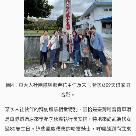
圖4：東大人社團隊與鄭春花主任及宋玉潔修女於天琪家園
合影。
某次人社伙伴的拜訪體驗相當特別，因恰是臺灣哈雷機車環
島車隊透過原來學苑李秋霞執行長安排，特地來尚武為修女
過80歲生日。這些風塵僕僕的哈雷騎士，呼嘯飆到尚武來