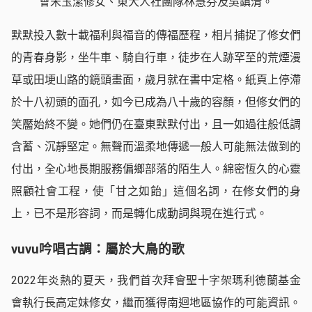
會宋玉潔修女、東大人社團隊林慧芬及吳鎮清。
默默投入數十載福利與福音的傳福歷程，相片捕捉了修女們
的青春身影，坐牛車、騎自行車，徒步在人跡罕至的荒煙漫
草或田埂山路的鏡頭畫面，歲月就在書中定格。紙頁上停滯
於十八初頭的面孔，如今已成為八十歲的容顏，但修女們的
笑靨始終不變。她們仍在臺東默默付出，且一如過往般低調
含蓄、沉靜堅定。無聲而溫柔地傳遞一般人可能無法做到的
付出，全心地長期服務偏鄉部落的陌生人。綿密恆久的心靈
照顧社會工程，使「甘之如飴」這個名詞，在修女們的身
上，已不是形容詞，而是轉化成動詞與現在進行式。
vuvu吟唱古調：屬於大鳥的歌
2022年炎熱的夏天，我們首次拜會聖十字架瑪利德蘭基金
會執行長高定妹修女，繼而獲得南迴地區協作的可能資訊。