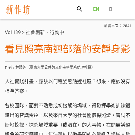
新作坊
EN
瀏覽人次： 2841
Vol.139
>
社會創新．行動中
看見照亮南迴部落的安靜身影
作者 / 林慧芬（臺東大學公共與文化事務學系助理教授）
人社實踐計畫，應該以何種姿態貼近社區？想來，應該沒有
標準答案。
各校團隊，面對不熟悉或初接觸的場域，得發揮學術訓練鍛
鍊出的智識雷達，以及來自大學的社會關懷探照燈，嘗試不
斷地挖掘、探究場域重要（或潛在）的人事物，在開展議題
觸角的研究歷程中，無法單純以做學問的心態進入場域。雖