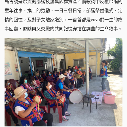
鳥古調是珍貴的部落技藝與族群資產。而歌詞中反覆吟唱的
童年往事、換工的勞動、一日三餐日常，部落祭儀儀式、定
情的回憶，及對子女離家送別，一首首都是vuvu們一生的故
事回顧，似隨興又交織的共同記憶穿插在詞曲的生命敘事。