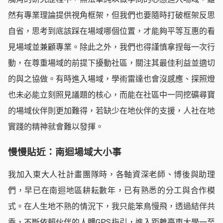
然有專業理論提供視角框架，但我們也要隨時打破框架反思
自省，思考到底該踩在場域哪個位置，才能夠平等互惠的看
見場域並兼顧專業。除此之外，我們也得謹慎拿捏每一次行
動，在尊重場域的前提下擾動社區，關注其最佳利益並適切
的與之協做。有時進入場域，學術雷達也會沒感應、探照燈
也未必能立刻照見議題的核心，而能在社區中一同挖礦尋寶
的場域伙伴則更加難得，若缺少在地伙伴的支援，人社在地
實踐的精神就會難以發揮。
慢慢貼近：南迴場域大小事
我加入東大人社計畫團隊時，各軸資深老師、博後與助理
們，早已在南迴地區耕耘數年，已有熟悉的分工與合作模
式。在人生地不熟的情況下，我只能笨鳥慢飛，透過結伴共
乘，不斷依賴伙伴的人體GPS指引，進入距離臺東大學一至