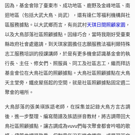
因為，基金會除了臺東市、成功地區、鹿野及金峰地區、南
迴地區（包括大武大鳥、尚武），還有達仁等福利機構與社
區服務據點。以大武鄉而言，有尚武村
天琪日間照顧家園
，
以及大鳥部落社區照顧據點。因緣巧合，當時我剛好受臺東
縣政府社會處邀請，到天琪家園擔任志願服務法福利類特殊
志工服務培訓的授課講師，於是有更多機會認識基金會的執
行長、主任、修女們、照服員、同工及社區志工，繼而拜訪
基金會位在大鳥社區的照顧據點。大鳥社區照顧據點在大鳥
天主堂旁，鐵皮屋搭起的空間，就是社區照顧據點固定週二
聚會的場所。
大鳥部落的張美瑛族語老師，在採集並記錄大鳥方言古調
後，進一步整理、編寫簡譜及族語拼音教材，將古調帶回大
鳥社區照顧據點，讓古調成為vuvu們每次聚會都會吟唱的歌