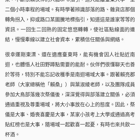
二個小時車程的場域。有時學著辨識部落的路、雜貨店那個
轉角拐入，抑或路口某圖騰地標指引，知道這是誰家等等的
資訊。一回生二回熟的固定悠悠轉轉，使社區點線面的連
結，慢慢牽線以建立社會資本，累積信任關係與網絡。
很幸運剛東漂、還在適應臺東時，能有機會因人社貼近南
迴，也體悟人社田野蹲點需要的能耐。伙伴們很懂聊天也善
於等待，特別不能忘記收穫季是南迴場域大事。跟著賴亮郡
老師（大家總稱他「賴桑」）與葉淑綾老師，以及團隊成員
參加大鳥部落幾次祭儀後，深深覺得與部落建立關係，必須
通過重視及尊重場域，將大小事放在心上的態度。因此，祭
儀是大事、婚喪喜慶是大事，某家小孩考上大學或通過高考
貼紅榜也是大事，隨場域一起歡喜一起憂，有時也來共飲一
杯酒。