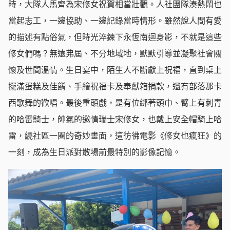
時，大隊人馬齊為宋修女祝賀相當壯觀。人社團隊湊熱鬧也
當起志工，一邊協助、一邊記錄當時情形。雖然說人間有愛
的描述有點俗氣，但時光淬鍊下永恆南迴身影，不就是這些
修女們嗎？無遠弗屆、不分地域地，默默引導並凝聚社會關
懷及世間溫情。生日宴中，陌生人不斷獻上祝福，直到桌上
擺滿蛋糕及佳餚、手繪祝福卡及奉獻箱捐款，還有部落那卡
西歌舞的歡唱。最後重頭戲，是有位綁著頭巾、臂上有刺青
的哈雷騎士，帥氣的邀情瑞士宋修女，也戴上安全帽騎上哈
雷，繞社區一圈的奇妙畫面，這彷彿電影《修女也瘋狂》的
一刻，成為生日派對散場前最特別的影像記憶。