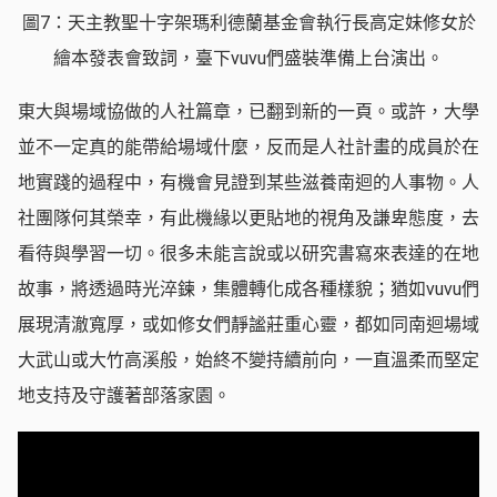
圖7：天主教聖十字架瑪利德蘭基金會執行長高定妹修女於
繪本發表會致詞，臺下vuvu們盛裝準備上台演出。
東大與場域協做的人社篇章，已翻到新的一頁。或許，大學
並不一定真的能帶給場域什麼，反而是人社計畫的成員於在
地實踐的過程中，有機會見證到某些滋養南迴的人事物。人
社團隊何其榮幸，有此機緣以更貼地的視角及謙卑態度，去
看待與學習一切。很多未能言說或以研究書寫來表達的在地
故事，將透過時光淬鍊，集體轉化成各種樣貌；猶如vuvu們
展現清澈寬厚，或如修女們靜謐莊重心靈，都如同南迴場域
大武山或大竹高溪般，始終不變持續前向，一直溫柔而堅定
地支持及守護著部落家園。