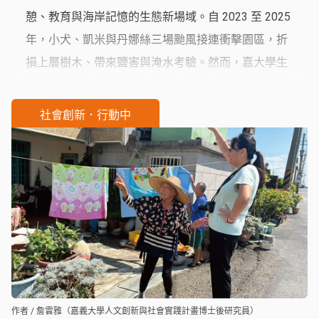
憩、教育與海岸記憶的生態新場域。自 2023 至 2025
年，小犬、凱米與丹娜絲三場颱風接連衝擊園區，折
損上層樹木、帶來鹽害與淹水考驗。然而，嘉大學生
與居民在災後共同清理、修復、再植，讓植被展現出
強韌的自我調適能力，也累積了地方對海岸環境的理
社會創新．行動中
解與照護經驗。風災因此不僅是破壞，更成為推動社
區生態意識與韌性學習的重要契機，使嘉好生態園成
為地方與嘉大共同前行的確實成果。
作者 / 詹雲雅（嘉義大學人文創新與社會實踐計畫博士後研究員）