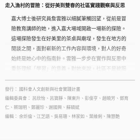
走入漁村的冒險：從好美到雙春的社區實踐觀察與反思
嘉大博士後研究員詹雲雅以細膩筆觸回望，從前是冒
險教育講師的她，進入嘉大場域開啟一場新的探險。
這場探險發生在好美里的茶桌與廟埕，發生在地方的
閒談之間，面對嶄新的工作內容與環境，對人的好奇
始終是她心中的指南針。雲雅一步步在實作與反思中
重新理解「學習」的意義。對她來說，社區不是被服
務的對象，而是教會她信任、協作與陪伴的老師。
發行
國科會人文創新與社會實踐計畫
編輯委員會
呂欣怡、呂寶靜、陳東升、彭俊亨、趙曉芳、鄧育
仁、蔡瑞明、鄭麗珍、謝國興、蘇碩斌
編輯
余炘倫、江芝語、吳易珊、林家如、葉維俐、陳慧艶