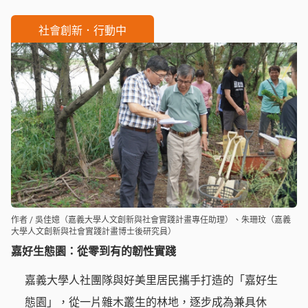
全、拍照紀錄，阿舅長年把家鄉的一景一物放在心
上，面對丹娜絲風災，他說：「慢慢地，它自己會回
社會創新．行動中
來啦。」
作者 / 吳佳嬑（嘉義大學人文創新與社會實踐計畫專任助理）、朱珊玟（嘉義
大學人文創新與社會實踐計畫博士後研究員）
嘉好生態園：從零到有的韌性實踐
嘉義大學人社團隊與好美里居民攜手打造的「嘉好生
態園」，從一片雜木叢生的林地，逐步成為兼具休