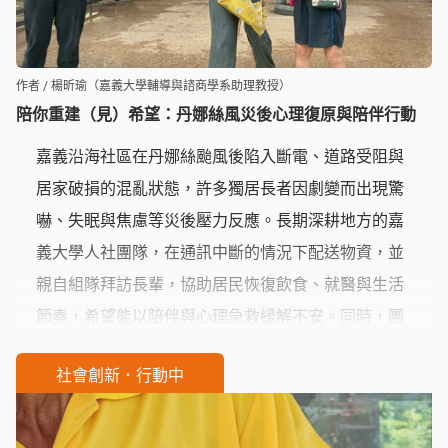
作者 / 楊昕瑜（嘉義大學輔導與諮商學系助理教授）
陪你重建（見）希望：丹娜絲風災後心理復原與陪伴行動
嘉義沿海社區在丹娜絲颱風後陷入斷電、道路受阻與
居家破損的混亂狀態，許多獨居長者因劇變而出現驚
嚇、失眠與焦慮等災後壓力反應。長期深耕地方的嘉
義大學人社團隊，在通訊中斷的情況下配送物資，並
親自組隊拜訪長輩，協助居民恢復飲食、就醫與生活
節奏，希望能以陪伴與心理急救緩解不安。同時，團
隊也看見居民自主清掃宮廟、照顧鄰里等韌性行動。
社會創新．行動中
「大學陪伴」與「社區共照」，不僅及時回應災後需
求，也促進社區自助與心理復原能量的再生。