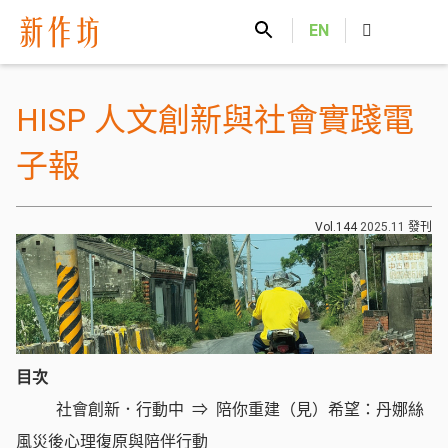
新作坊
EN
HISP 人文創新與社會實踐電
子報
Vol.144
2025.11
發刊
目次
社會創新．行動中
陪你重建（見）希望：丹娜絲
風災後心理復原與陪伴行動