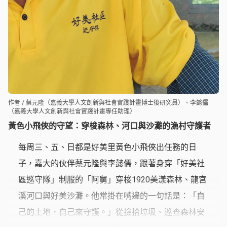
作者 / 蔡元隆（嘉義大學人文創新與社會實踐計畫博士後研究員）、李懿儒
（嘉義大學人文創新與社會實踐計畫專任助理）
黃色小飛俠的守望：穿梭森林、河口與沙灘的漁村守護者
每周三、五、日都是好美里黃色小飛俠出任務的日
子，嘉大的伙伴蔡元隆與李懿儒，跟著身穿「好美社
區巡守隊」制服的「阿舅」穿梭1920美漾森林、龍宮
溪河口與好美沙灘。他常掛在嘴邊的一句話是：「自
己的土地，自己來守護。」從撿拾垃圾、巡查森林安