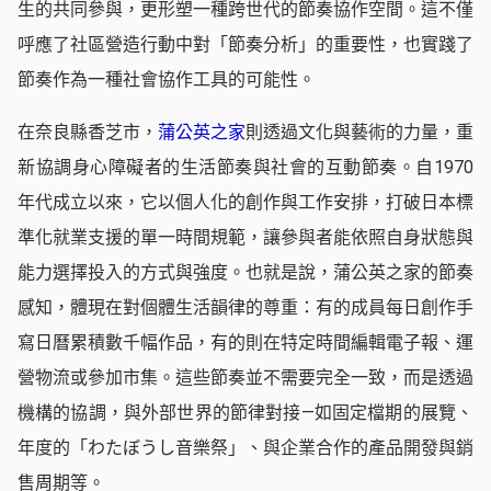
生的共同參與，更形塑一種跨世代的節奏協作空間。這不僅
呼應了社區營造行動中對「節奏分析」的重要性，也實踐了
節奏作為一種社會協作工具的可能性。
在奈良縣香芝市，
蒲公英之家
則透過文化與藝術的力量，重
新協調身心障礙者的生活節奏與社會的互動節奏。自1970
年代成立以來，它以個人化的創作與工作安排，打破日本標
準化就業支援的單一時間規範，讓參與者能依照自身狀態與
能力選擇投入的方式與強度。也就是說，蒲公英之家的節奏
感知，體現在對個體生活韻律的尊重：有的成員每日創作手
寫日曆累積數千幅作品，有的則在特定時間編輯電子報、運
營物流或參加市集。這些節奏並不需要完全一致，而是透過
機構的協調，與外部世界的節律對接—如固定檔期的展覽、
年度的「わたぼうし音樂祭」、與企業合作的產品開發與銷
售周期等。