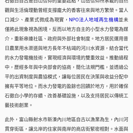
石徹白自古是白山信仰的重要起點，山岳信仰所承載的自然
觀與生活倫理動曾經支撐龐大的香客往來與地方繁榮。當人
口減少、產業式微成為現實，
NPO法人地域再生機構
並未
僅將此現象視為困境，反而以地方自主的小型水力發電為媒
介，重新串連社區、政府與外部社會制度。地方居民運用昔
日農業用水渠道與地方長年不枯竭的河川水資源，結合當代
的水力發電機技術，實現經濟與環境的雙重效益。推動過程
中，歷經多年與中央部會的協商，簡化法規門檻，並透過公
平的出資制度與農協模式，讓每位居民在決策與收益分配中
擁有平等地位。而水力發電的盈餘也回饋於地方，用於確保
石徹白小學的存續、改善基礎設施，以及支持居民以傳統工
藝技術創業。
此外，富山縣射水市新湊內川地區自古以漁業為生，內川河
貫穿街區，讓北岸的住家與南岸的商店街緊密相對。水面與