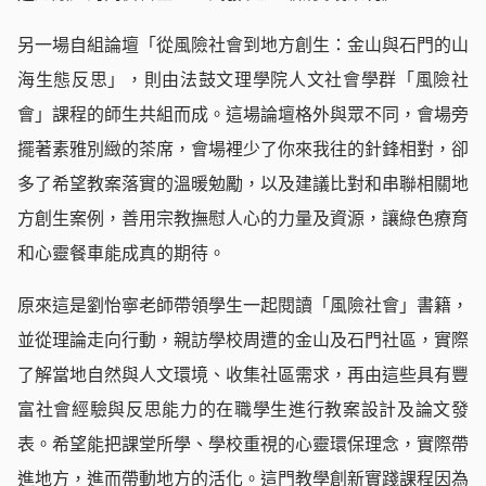
另一場自組論壇「從風險社會到地方創生：金山與石門的山
海生態反思」，則由法鼓文理學院人文社會學群「風險社
會」課程的師生共組而成。這場論壇格外與眾不同，會場旁
擺著素雅別緻的茶席，會場裡少了你來我往的針鋒相對，卻
多了希望教案落實的溫暖勉勵，以及建議比對和串聯相關地
方創生案例，善用宗教撫慰人心的力量及資源，讓綠色療育
和心靈餐車能成真的期待。
原來這是劉怡寧老師帶領學生一起閱讀「風險社會」書籍，
並從理論走向行動，親訪學校周遭的金山及石門社區，實際
了解當地自然與人文環境、收集社區需求，再由這些具有豐
富社會經驗與反思能力的在職學生進行教案設計及論文發
表。希望能把課堂所學、學校重視的心靈環保理念，實際帶
進地方，進而帶動地方的活化。這門教學創新實踐課程因為