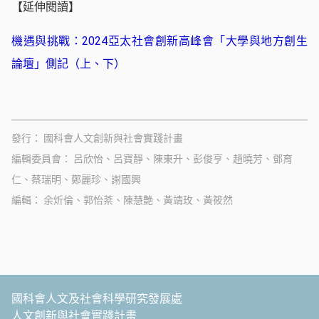
【延伸閱讀】
機遇與挑戰：2024亞太社會創新高峰會「大學與地方創生
論壇」側記（上
、下）
發行
國科會人文創新與社會實踐計畫
編輯委員會
呂欣怡、呂寶靜、陳東升、彭俊亨、趙曉芳、鄧育
仁、蔡瑞明、鄭麗珍、謝國興
編輯
余炘倫、郭怡棻、陳慧艶、黃靖玫、黃筱然
國科會人文及社會科學研究發展處
人文創新與社會實踐計畫