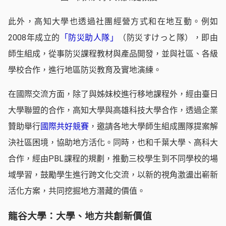
此外，高知大學也透過社團經營方式和在地互動。例如
2008年成立的
「防災助人隊」
（防災すけっと隊），即由
師生組成，從事防災課程教材與產品開發，並與社區、各級
學校合作，進行地區防災教育及實地演練。
在國際交流方面，除了與姊妹校進行移地課程外，經由臺日
大學聯盟的合作，高知大學與高雄科技大學合作，透過企業
贊助舉行
國際共好競賽
，邀請各地大學師生組成團隊提案解
決社區困境，協助地方活化。同時，也和千葉大學、高科大
合作，經由PBL課程的規劃，推動三校學生到不同學校的場
域學習，鼓勵學生進行跨文化交流，以新的視角激盪出嶄新
活化方案，共同挖掘地方潛藏的價值。
龍谷大學：大學、地方共創新價值