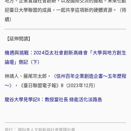
地方、企業實踐社會創新，以及國際交流的據點。未來也歡
迎臺日大學聯盟的成員，一起共享這項新的硬體資源。（待
續）
【延伸閱讀】
機遇與挑戰：2024亞太社會創新高峰會「大學與地方創生
論壇」側記（下）
林靖人、藤尾宗太郎，
〈信州百年企業創造企畫～五年歷程
～〉
，《臺日聯盟電子報》8（2023年12月）
龍谷大學見學記Ⅱ：教授當社長 綠能活化淡路島
發行
國科會人文創新與社會實踐計畫