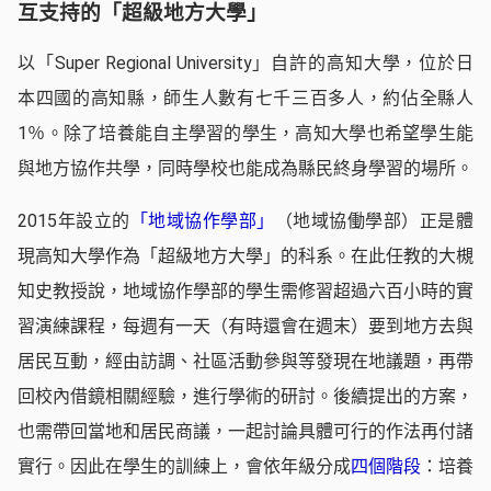
互支持的「超級地方大學」
以「Super Regional University」自許的高知大學，位於日
本四國的高知縣，師生人數有七千三百多人，約佔全縣人
1％。除了培養能自主學習的學生，高知大學也希望學生能
與地方協作共學，同時學校也能成為縣民終身學習的場所。
2015年設立的
「地域協作學部」
（地域協働學部）正是體
現高知大學作為「超級地方大學」的科系。在此任教的大槻
知史教授說，地域協作學部的學生需修習超過六百小時的實
習演練課程，每週有一天（有時還會在週末）要到地方去與
居民互動，經由訪調、社區活動參與等發現在地議題，再帶
回校內借鏡相關經驗，進行學術的研討。後續提出的方案，
也需帶回當地和居民商議，一起討論具體可行的作法再付諸
實行。因此在學生的訓練上，會依年級分成
四個階段
：培養