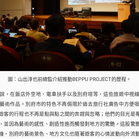
圖：山出淳也前總監介紹推動BEPPU PROJECT的歷程。
說，在飯店外空地、電車扶手以及別府塔等，這些旅遊中視
藝術作品。別府市的特色不再侷限於過去旅行社廣告中方便
遊客的行程也不再是點與點之間的奔趕與忽略；他們的目光是
，並因為藝術的感性、創造性進而觸發對地方的驚艷。這股驚
機，別府的藝術景色、地方文化也隨著遊客的心情波動向外流