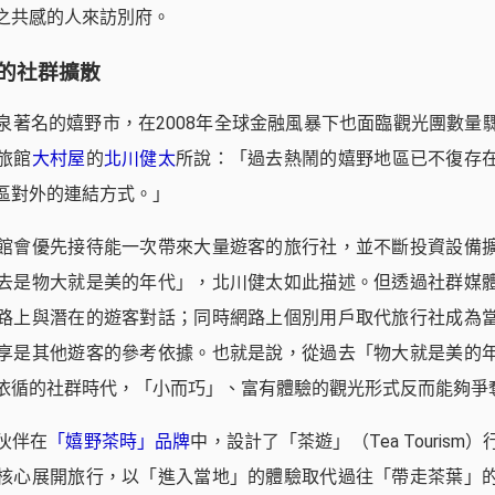
之共感的人來訪別府。
的社群擴散
泉著名的嬉野市，在2008年全球金融風暴下也面臨觀光團數量
旅館
大村屋
的
北川健太
所說：「過去熱鬧的嬉野地區已不復存
區對外的連結方式。」
館會優先接待能一次帶來大量遊客的旅行社，並不斷投資設備
去是物大就是美的年代」，北川健太如此描述。但透過社群媒
路上與潛在的遊客對話；同時網路上個別用戶取代旅行社成為
享是其他遊客的參考依據。也就是說，從過去「物大就是美的
依循的社群時代，「小而巧」、富有體驗的觀光形式反而能夠爭
伙伴在
「嬉野茶時」品牌
中，設計了「茶遊」（Tea Tourism
核心展開旅行，以「進入當地」的體驗取代過往「帶走茶葉」