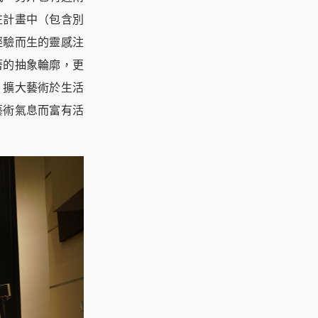
在計畫中（包含別
經驗而生的靈感注
著的抽象輪廓，更
，擴大藝術於生活
藝術氣息而富有活