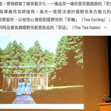
室，帶領遊客了解茶藝文化，一邊品茶一邊欣賞茶園風貌的「茶空
nce）；有專屬侍茶師接待，兩天一夜間沈浸於嬉野茶多方魅力的
騎車遊歷當地，以愉快心情搭配嬉野茶的「茶輪」（Tea Cycling
時品嘗各類嬉野茶創意飲品的「茶話」（The Tea Salon）。