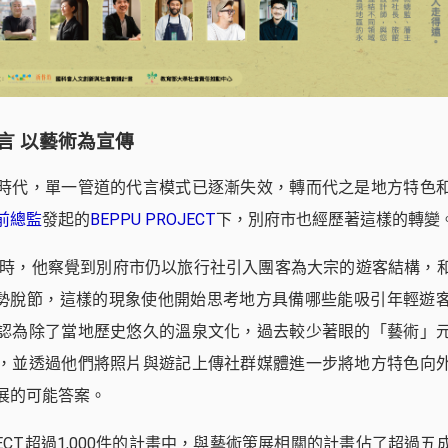
言 以藝術為宣傳
時代，單一管道的代言模式已逐漸失效，轉而代之是地方特色
前總監
發起的
BEPPU PROJECT
下，別府市也經歷著這樣的轉變
回國時，他察覺到別府市仍以旅行社引入團客為大宗的遊客結構，
趨勢脫節，這樣的現象使他開始思考地方具備哪些能吸引年輕遊
認為除了當地歷史悠久的溫泉文化，過去較少著眼的「藝術」
，並透過他們將照片與遊記上傳社群媒體進一步將地方特色向
展的可能答案。
ROJECT超過1,000件的計畫中，與藝術策展相關的計畫佔了超過