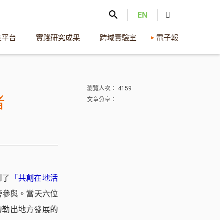
EN
表平台
實踐研究成果
跨域實驗室
電子報
瀏覽人次： 4159
者
文章分享：
到了
「共創在地活
旁參與。當天六位
勾勒出地方發展的