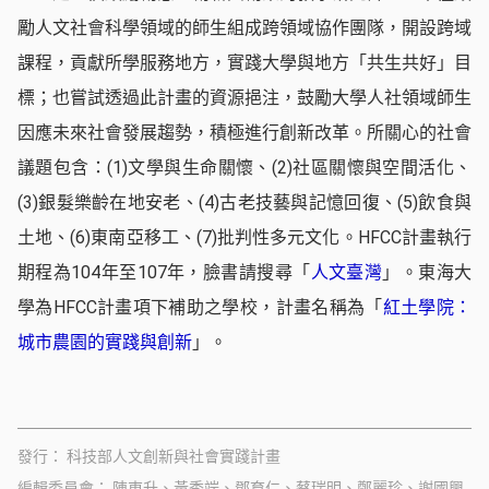
勵人文社會科學領域的師生組成跨領域協作團隊，開設跨域
課程，貢獻所學服務地方，實踐大學與地方「共生共好」目
標；也嘗試透過此計畫的資源挹注，鼓勵大學人社領域師生
因應未來社會發展趨勢，積極進行創新改革。所關心的社會
議題包含：(1)文學與生命關懷、(2)社區關懷與空間活化、
(3)銀髮樂齡在地安老、(4)古老技藝與記憶回復、(5)飲食與
土地、(6)東南亞移工、(7)批判性多元文化。HFCC計畫執行
期程為104年至107年，臉書請搜尋「
人文臺灣
」。東海大
學為HFCC計畫項下補助之學校，計畫名稱為「
紅土學院：
城市農園的實踐與創新
」。
發行
科技部人文創新與社會實踐計畫
編輯委員會
陳東升、黃秀端、鄧育仁、蔡瑞明、鄭麗珍、謝國興