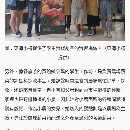
圖：東海小棧提供了學生實踐創業的實習場域。（東海小棧
提供）
另外，像餐旅系的黃琬鍼參與的學生工作坊，是負責農場蔬
菜的銷售與採收事宜，她課餘時間還會到農場幫忙除草、採
收。琬鍼來自臺南，自小有和父母親到菜市場擺攤的經驗，
家裡也是有機種植的小農，因此她對小農面臨的各種問題特
別有感覺。作為小農的女兒，她切入的觀點則是以農場為主
體，專注於處理蔬菜箱配送之外產量過剩的各類蔬菜。