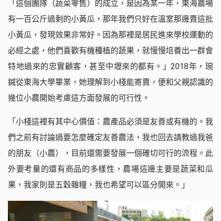
「這個團隊（蔬菜零售）的成立，是因為某一年，東海農場
有一百公斤過剩的小黃瓜，那年我們只好在溫室那邊賣這批
小黃瓜，發現效果非常好。因為那裡是居民進來學校運動的
必經之處，他們喜歡有機種植的蔬果，就慢慢培養出一群會
特地過來的忠實顧客，甚至中壢來的都有。」2018年，琬
鍼從東海大學畢業，她理解到小棧能寄賣，便和父親認識的
幾位小農開始考慮這方面發展的可行性。
「小棧這裡有其中心價值：農產品必須是友善或有機的。我
們之前有討論過要怎麼確定友善農法，我也回去請教過我爸
的朋友（小農），目前還需要發展一個確切可行的流程。此
外要考量的還有商品的多樣性，農場這邊主要是蔬菜和瓜
果，我家則是五穀雜糧，我也希望可以區分開來。」