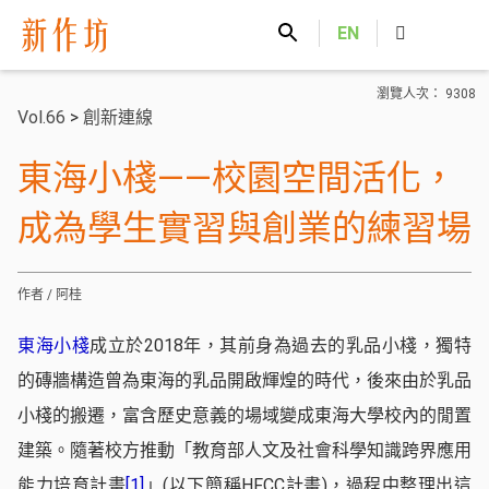
新作坊
EN
瀏覽人次： 9308
Vol.66
>
創新連線
東海小棧——校園空間活化，
成為學生實習與創業的練習場
作者 / 阿桂
東海小棧
成立於2018年，其前身為過去的乳品小棧，獨特
的磚牆構造曾為東海的乳品開啟輝煌的時代，後來由於乳品
小棧的搬遷，富含歷史意義的場域變成東海大學校內的閒置
建築。隨著校方推動「教育部人文及社會科學知識跨界應用
能力培育計畫
[1]
」(以下簡稱HFCC計畫)，過程中整理出這