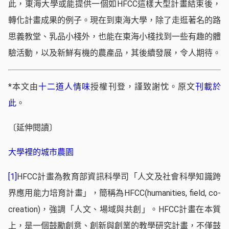
此，東海大學或能提供一個如HFCC這樣大型計畫結束後，
轉化計畫成果的例子。現在到東海大學，除了走逛著名的路
思義教堂、乳品小棧外，也能在東海小棧找到一些有趣的體
驗活動，以及新鮮有機的農產品，其後續發展，令人期待。
*本文由
十二道人情味
授權刊登，謹致謝忱。原文
刊載於
此
。
〔延伸閱讀〕
大學裡的城市農園
[1]
HFCC計畫為教育部資訊科學司「人文及社會科學知識跨
界應用能力培育計畫」，簡稱為HFCC(humanities, field, co-
creation)，強調「人文、場域與共創」。HFCC計畫在本質
上，是一個鼓勵創意、創新與創業的教學研究計畫，不僅鼓