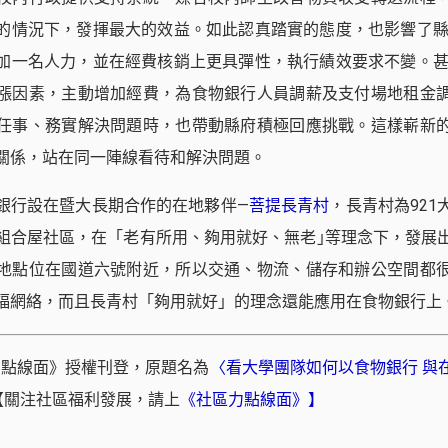
的情況下，發揮最大的效益。如此認真踏實的態度，也影響了縣府
加一名人力，並在經費核銷上更具彈性，執行績效要求不變。甚至
漲因素，主動增加經費，為食物銀行人員調薪及支付場地租金
任事、務實解決問題時，也帶動縣府積極回應挑戰。這樣嶄新
關係，站在同一陣線看待和解決問題。
銀行設在暨大長期合作的在地夥伴—
菩提長青村
，長青村為921
組合屋社區，在「老有所用、夠用就好、無老｣等理念下，發展
地點位在國道六號附近，所以交通、物流、儲存和辦公空間都
福網絡，而且長青村「夠用就好」的理念還能應用在食物銀行上
力點線面》授權刊登，原題名為
〈看大學團隊如何以食物銀行 與
【關注社區福利發展，請上
《社區力點線面》
】