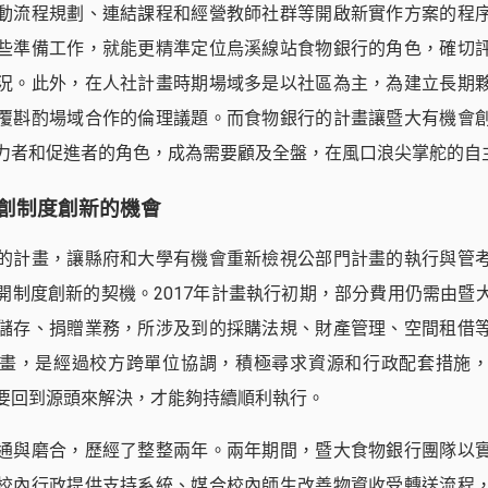
動流程規劃、連結課程和經營教師社群等開啟新實作方案的程
些準備工作，就能更精準定位烏溪線站食物銀行的角色，確切
況。此外，在人社計畫時期場域多是以社區為主，為建立長期
覆斟酌場域合作的倫理議題。而食物銀行的計畫讓暨大有機會
力者和促進者的角色，成為需要顧及全盤，在風口浪尖掌舵的自
創制度創新的機會
的計畫，讓縣府和大學有機會重新檢視公部門計畫的執行與管
開制度創新的契機。2017年計畫執行初期，部分費用仍需由暨
儲存、捐贈業務，所涉及到的採購法規、財產管理、空間租借
畫，是經過校方跨單位協調，積極尋求資源和行政配套措施
要回到源頭來解決，才能夠持續順利執行。
通與磨合，歷經了整整兩年。兩年期間，暨大食物銀行團隊以
校內行政提供支持系統、媒合校內師生改善物資收受轉送流程