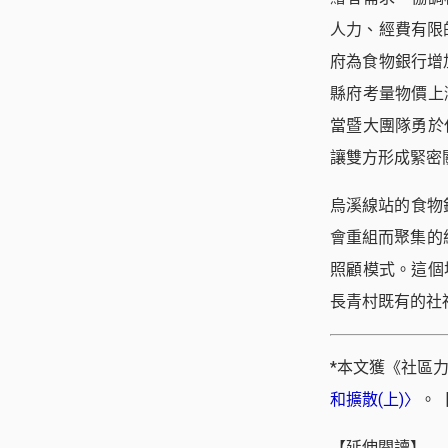
人力、經費有限
府為食物銀行增
縣府考量物價上
當暨大團隊勇於
讓雙方形成緊密
烏溪線站的食物
會重組而聚集的
照顧模式。這個
長青村既有的社
*本文獲《社區
和擴散(上)〉
。
【延伸閱讀】