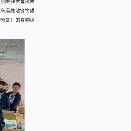
，開始接受南投縣
稱烏溪線站食物銀
中寮鄉）的食物援