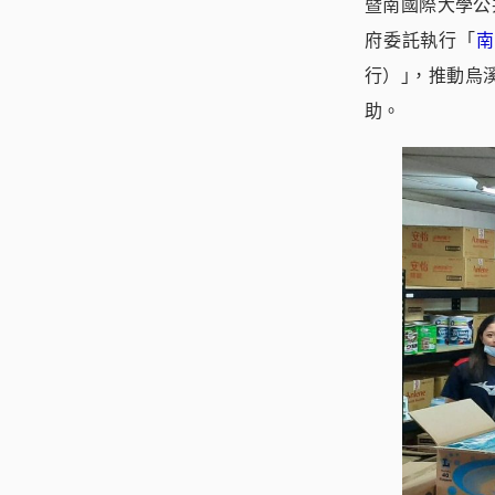
暨南國際大學公
府委託執行「
南
行）｣，推動烏
助。