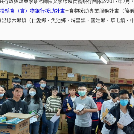
共行政與政策學系老師陳文學帶領食物銀行團隊於2017年7月
投縣食（實）物銀行援助計畫
—食物援助專業服務計畫（簡
溪沿線六鄉鎮（仁愛鄉、魚池鄉、埔里鎮、國姓鄉、草屯鎮、