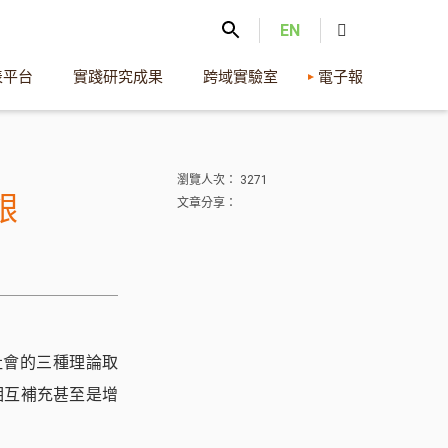
EN
表平台
實踐研究成果
跨域實驗室
電子報
瀏覽人次： 3271
銀
文章分享：
公民社會的三種理論取
相互補充甚至是增