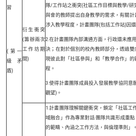
隊/工作站之衝突(社區工作目標與教學/研
習
與會的教師提出自身教學的需求，有關計
涉入教學程度，計畫團隊(包括工作站)因
衍生衝突
(籌辦兩次
2.在計畫團隊內部溝通方面，行政還未應用
工作坊期
決；在對於個別的校內教師部分，透過雙
(第一
間)
現彼此對「社區參與」和「教學合作」的
級矛
程。
盾)
3.使得計畫團隊成員投入發展教學協同意
觀望)。
1.計畫團隊理解關鍵衝突，鎖定「社區工
域融合」作為專業對話‧團隊共識形成重
的範疇、內涵之工作方法，與倫理準則」