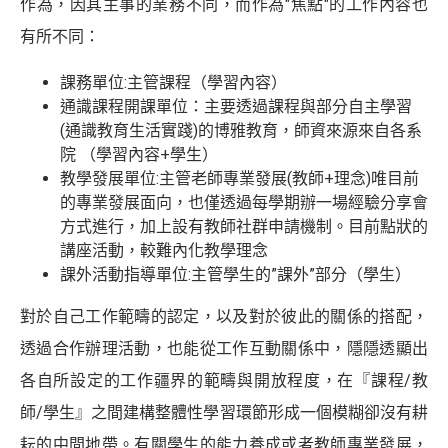
作為，因其主事的業務不同，而作為"焦點"的工作內容也
有所不同：
課務單位:主管課程（學習內容）
通識課程開課單位：主要透過課程與部分自主學習
(通識教育生活實踐)的博雅教育，師資來源來自各系
院 （學習內容+學生）
教學發展單位:主管老師專業發展(教師+理念)唯目前
的專業發展面向，也僅透過每學期辦一場經驗分享會
方式進行，加上設有教師社群申請機制。目前點狀的
講座活動，較難內化教學理念
課外活動指導單位:主管學生的”課外”部分（學生）
對於自己工作範疇的認定，以及對於彼此的關係的搭配，
透過合作辦理活動，也能從工作互動關係中，隱隱透顯出
各自所設定的工作疆界的範疇與開放程度，在『課程/教
師/學生』之間建構整體性學習環節形成一個模糊卻沒有耕
耘的中間地帶。有關學生的能力養成或者教師專業發展，