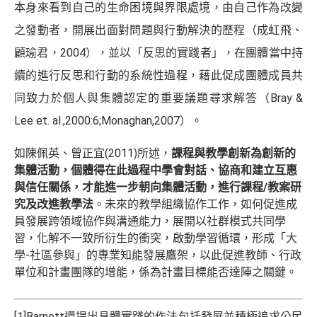
本身來看到自己的生命困境與界限處境，由自己作為改變
之發動者，開展出面對問題與行動解決的歷程（成虹飛、
顧瑜君，2004），並以「反思的實踐者」，在團體當中持
續的進行反思和行動的系統性過程，藉此促成團體成員共
同致力於個人與集體認定的重要議題尋求解答（Bray &
Lee et. al.,2000:6;Monaghan,2007）。
如陳佩英、曾正宜(2011)所述，
課程與教學創新為創新的
集體活動，個體得在此過程中學會對話、協商和建立互惠
與信任關係，才能進一步朝向集體活動，進行課程
/教案研
究及改進教學法
。未來的教學組織協作工作，如何促進成
員發展跨領域協作與溝通能力，展開以社群模式共同學
習，化解不一致所衍生的衝突，啟動學習循環，形成「大
學-社區參與」的專業知能發展鷹架，以此促進教師、行政
單位和計畫團隊的增能，係為計畫目標能否達陣之關鍵。
[1]
Barnett還提出具體實踐的作法包括發展並積極追求公民