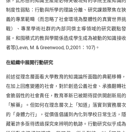
係，此形態的知識生產是必得突破現有的學院生產知識的
制度性弱點：行動與所學的理論分離、研究課題聚焦在狹
義的專業範疇（而忽略了社會環境為整體性的真實世界挑
戰）、專業學術社群的內部同儕主導領域的研究觀點發
展，和囤積式的教與學關係造成學生成為被動的知識接收
者等(Levin, M. & Greenwood, D.,2001：107)。
在組織中展開行動研究
前述從理念層面看大學教育的知識論所面臨的典範移轉，
在加上回應變遷的社會，對於創造公義社會、承擔翻轉社
會脆弱性的社會責任，教育革新已被期待提供開創新局的
「解藥」。但如何在理念層次上「知道」落實到實務層次
的「身體力行」，從價值倡議到內化到學校日常生活，隱
藏著許多亟待透過探究來辨明的軌跡。行動研究似乎成為