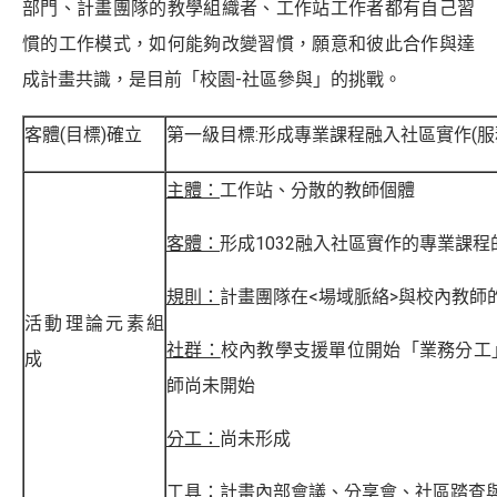
部門、計畫團隊的教學組織者、工作站工作者都有自己習
慣的工作模式，如何能夠改變習慣，願意和彼此合作與達
成計畫共識，是目前「校園-社區參與」的挑戰。
客體(目標)確立
第一級目標:形成專業課程融入社區實作(服
主體：
工作站、分散的教師個體
客體：
形成1032融入社區實作的專業課
規則：
計畫團隊在<場域脈絡>與校內教師
活動理論元素組
社群：
校內教學支援單位開始「業務分工
成
師尚未開始
分工：
尚未形成
工具：
計畫內部會議、分享會、社區踏查