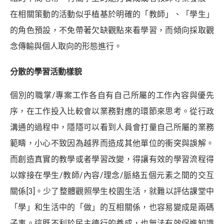
在相關策動的活動似乎植基於明確的「教師」、「學生」
的角色預設，不免帶著欠缺觀點來看學習，而傾向採取觀
念傳輸與個人取向的形態進行。
分散的學習活動樣貌
個別的職掌/專案工作各自有自己所屬的工作內容與優先
序，在工作投入比較會以業務對應的環節來思考。從行政
溝通的過程中，隱隱可以看到人員會打量自己所屬的業務
範疇，小心不致因為越界而造成其他單位的衝突與誤解。
而創造真實的教學或者學習改變，得讓有效的學習流程得
以嫁接在學生/教師/內容/理念/脈絡五個元素之間的交互
關係
[3]
。少了整體觀照學生校園生活，就難以評估課堂中
「學」和生活中的「做」的互相關係，也容易變成是兩碼
子事。這既不利於民主德行的養成，也無法有效促進知識