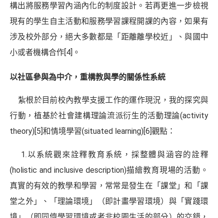
構出將服務學習內涵內化的制度設計。若再更進一步檢視
現有的學生自主活動和服務學習課程開課的內容，如果有
涉及校外部分，絕大多數都是「距離離學校近」、與國中
小或者機構合作
[4]
。
以社區參與為中介，重構教與學的關係性系統
紮根於目前校內教學支援工作的運作現況，我的探究與
行動，植基於社會建構理論流派衍生的活動理論(activity
theory)
[5]
和情境學習(situated learning)
[6]
觀點：
1.以系統觀來詮釋教育系統，採整體與涵容的詮釋
(holistic and inclusive description)描繪教育現場的活動。
真實的有效的教學和學習，常常是發生在「課堂」和「課
堂之外」、「理論環境」（即計畫學習環境）與「實踐環
境」（即同儕學習環境或者非校園生活的部分）的交錯，