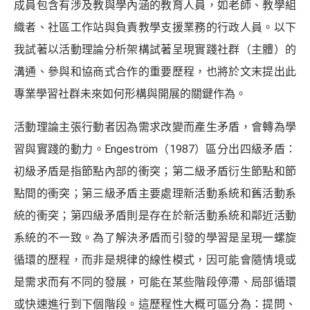
成員包含有涉及教與學內涵的教育人員，如老師、教學組
織者、社區工作站與負責教學支援業務的行政人員。以下
我試著以活動理論分析架構試著呈現實踐社群（主體）的
溝通、參與和協商式合作的重要歷程，也將於文末提出此
專業學習社群未來如何形構與開展的關鍵作為。
活動理論主張行動者因為需求改變而產生矛盾，會轉為學
習與實踐的動力。Engeström（1987）區分出四級矛盾：
初級矛盾是指節點內部的衝突；第二級矛盾衍生節點和節
點間的衝突；第三級矛盾主要處理新活動系統和舊活動系
統的衝突；第四級矛盾則是存在於新活動系統和鄰近活動
系統的不一致。為了解決矛盾而引發的學習是呈現一螺旋
循環的歷程，而非是規律的線性模式，因可能會隨情境或
是需求而有不同的發展，可能在某些階段停滯、局部循環
或快速進行到下個階段。這歷程性大概可區分為：提問、