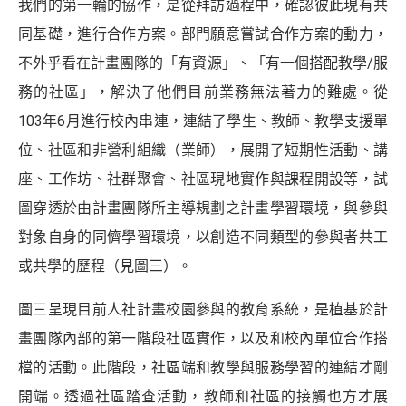
我們的第一輪的協作，是從拜訪過程中，確認彼此現有共
同基礎，進行合作方案。部門願意嘗試合作方案的動力，
不外乎看在計畫團隊的「有資源」、「有一個搭配教學/服
務的社區」，解決了他們目前業務無法著力的難處。從
103年6月進行校內串連，連結了學生、教師、教學支援單
位、社區和非營利組織（業師），展開了短期性活動、講
座、工作坊、社群聚會、社區現地實作與課程開設等，試
圖穿透於由計畫團隊所主導規劃之計畫學習環境，與參與
對象自身的同儕學習環境，以創造不同類型的參與者共工
或共學的歷程（見圖三）。
圖三呈現目前人社計畫校園參與的教育系統，是植基於計
畫團隊內部的第一階段社區實作，以及和校內單位合作搭
檔的活動。此階段，社區端和教學與服務學習的連結才剛
開端。透過社區踏查活動，教師和社區的接觸也方才展