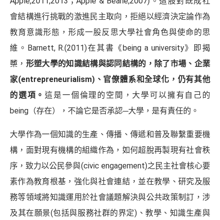
Apple,2011,2013；Apple & Beane,2007)。這股對既成社
會結構進行挑戰的激進民主取向，拒絕以經濟決定論作為
教育意識形態，形成一股反思大學社會角色與使命的思
維。Barnett, R.(2011)在其書《being a university》即揭
櫫，
形塑大學的知識結構與認同結構的，除了市場、企業
家
(entrepreneurialism)
、官僚體系和全球化，仍有其他
的選項。
這是一個倫理的空間，大學可以擁有自己的
being（存在），不論它是否承認─大學，是有責任的。
大學作為一個知識的生產、傳播、傳遞和普及聯繫重要機
構，面對現有機構的組織作為，如何超脫再製現有社會秩
序，致力以公民參與(civic engagement)之民主社會核心要
素作為教育根基，強化與社會連結，並在教學、研究及服
務等領域將知識運用於社會議題解決與公共政策制訂，涉
及其在願景(包括與服務社群的界定)、教學、知識生產與