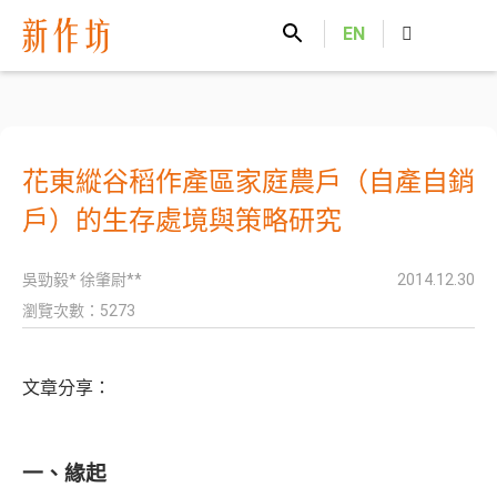
新作坊
EN
花東縱谷稻作產區家庭農戶（自產自銷
戶）的生存處境與策略研究
吳勁毅* 徐肇尉**
2014.12.30
瀏覽次數：5273
文章分享：
一、緣起