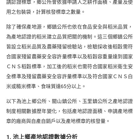
請認證標章，鄉公所會依據申請人之耕作面積、產量及使
用之包裝袋，計算核發標章之數量。
除了確保產地源，鄉鎮公所也依在食品安全與稻米品質，
為產地認證的稻米建立品質把關的機制。這三個鄉鎮公所
皆設立稻米品質及農藥殘留檢驗站，檢驗採收後稻穀需符
合國家殘留農藥安全容許量標準以及稻穀容重量達到國家
ＣＮＳ稻穀標準，加工後的稻米也需符合國家稻米衛生安
全標準及殘留農藥安全容許量標準以及符合國家ＣＮＳ白
米或糙米標準、食味質達65分以上。
以下為池上鄉公所、關山鎮公所、玉里鎮公所之產地認證
制度相關數據歷年變化，包括產地認證面積、申請產地標
章的廠商與自產自銷戶以及產地標章的核發量。
1. 池上鄉產地認證數據分析