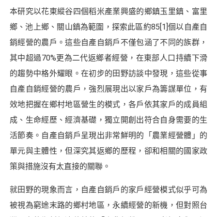
本研究以花東縱谷四個稻米產業興盛的鄉鎮玉里鎮、富里
鄉、池上鄉、關山鎮為範圍，探索此區約85
[1]
個以自產自
銷經營的農戶。這些自產自銷戶不僅包涵了不同的族群，
其中超過70%更為二代返鄉者經營，在東部人口持續下滑
的趨勢中格外耀眼。在初步的田野訪談中發現，這些從事
自產自銷經營的農戶，強烈展現出以家戶為籌謀單位，有
效地把握在鄉村地區營生的模式，各戶依其家戶的成員組
成、生命經歷、經濟基礎，獨立開創出符合自身需要的生
活節奏。自產自銷戶呈現出非常鮮明的「農業經營體」的
單元與主體性，但深究其返鄉的歷程，卻和相關的國家政
策與措施沒有太直接的關聯。
就田野的現象而言，自產自銷戶的家戶經營模式似乎可為
被視為窮途末路的鄉村地區，永續經營的新機，但對照台