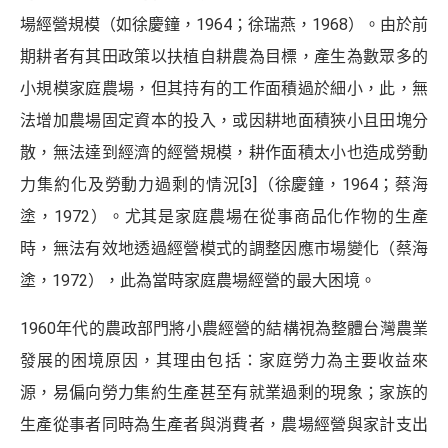
場經營規模（如徐慶鐘，1964；徐瑞燕，1968）。由於前
期耕者有其田政策以扶植自耕農為目標，產生為數眾多的
小規模家庭農場，但其持有的工作面積過於細小，此，無
法增加農場固定資本的投入，或因耕地面積狹小且田塊分
散，無法達到經濟的經營規模，耕作面積太小也造成勞動
力集約化及勞動力過剩的情況
[3]
（徐慶鐘，1964；蔡海
塗，1972）。尤其是家庭農場在從事商品化作物的生產
時，無法有效地透過經營模式的調整因應市場變化（
蔡海
塗，1972
），此為當時家庭農場經營的最大困境。
1960年代的農政部門將小農經營的結構視為整體台灣農業
發展的困境原因，其理由包括：家庭勞力為主要收益來
源，易偏向勞力集約生產甚至有就業過剩的現象；家族的
生產從事者同時為生產者與消費者，農場經營與家計支出