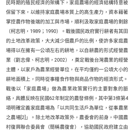
民時期的殖民經濟的架構下，家庭農場的經濟結構特意被
保留下來，以維持家庭農場本質上的高生產力，資本藉著
掌控農作物後端的加工與市場，順利汲取家庭農場的剩餘
（柯志明，1989；1990）。戰後國民政府實行耕者有其田
的土地改革政策，大大減少佃農戶的比例，使許多家庭農
場得以在擁有一公頃左右的耕地，以自耕農的形式經營農
業（劉志偉、柯志明，2002），奠定戰後台灣農業的經營
主體，以家戶為農業經營單位，在平均僅約一公頃大小的
耕地面積上，同時從事糧食作物與商品作物的經濟形式。
戰後以「家庭農場」做為農業政策實行的主要對象的脈
絡，具體反映在民國62年制定的農發條例，其中第3條第4
項明確定義家庭農場為「以共同生活戶為單位，從事農業
之農場
[2]
」。除土地改革政策外，農委會的前身，中國農
村復興聯合委員會（簡稱農復會），協助國民政府建立由