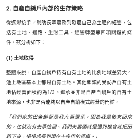
2. 自產自銷戶內部的生存策略
從返鄉接手／幫助長輩農務到發展自己為主體的經營，包
括有土地、通路、生財工具、經營轉型等四項關鍵的條
件，茲分析如下：
(1) 土地取得
整體來說，自產自銷戶持有自有土地的比例地域差異大。
池上地區基本上都是自有土地。其他鄉鎮的受訪戶自有土
地佔經營面積約為1/3。繼承並非是自產自銷戶的自有土
地來源，也非是否能夠以自產自銷模式經營的門檻，
「我們家的田全部都是我大哥繼承，因為我是後來回來
的，也就沒有去爭這個。我們夫妻倆就是遇到機會就把田
租下來，慢慢成長到現在十多甲的規模。」