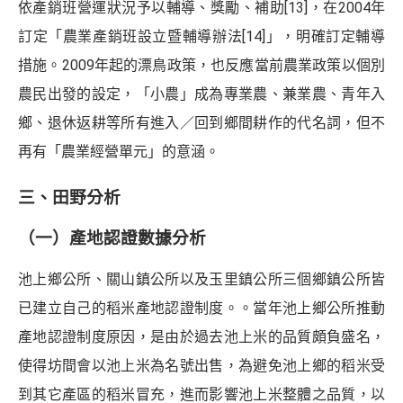
依產銷班營運狀況予以輔導、獎勵、補助
[13]
，在2004年
訂定「農業產銷班設立暨輔導辦法
[14]
」，明確訂定輔導
措施。2009年起的漂鳥政策，也反應當前農業政策以個別
農民出發的設定，「小農」成為專業農、兼業農、青年入
鄉、退休返耕等所有進入／回到鄉間耕作的代名詞，但不
再有「農業經營單元」的意涵。
三、田野分析
（一）產地認證數據分析
池上鄉公所、關山鎮公所以及玉里鎮公所三個鄉鎮公所皆
已建立自己的稻米產地認證制度。。當年池上鄉公所推動
產地認證制度原因，是由於過去池上米的品質頗負盛名，
使得坊間會以池上米為名號出售，為避免池上鄉的稻米受
到其它產區的稻米冒充，進而影響池上米整體之品質，以