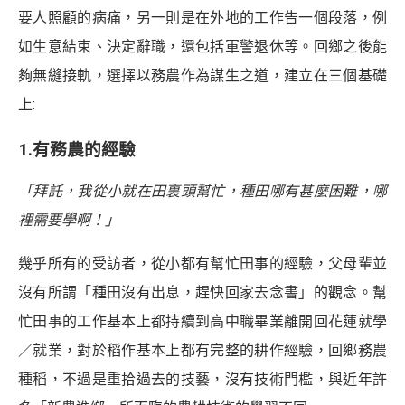
要人照顧的病痛，另一則是在外地的工作告一個段落，例
如生意結束、決定辭職，還包括軍警退休等。回鄉之後能
夠無縫接軌，選擇以務農作為謀生之道，建立在三個基礎
上:
1.有務農的經驗
「拜託，我從小就在田裏頭幫忙，種田哪有甚麼困難，哪
裡需要學啊！」
幾乎所有的受訪者，從小都有幫忙田事的經驗，父母輩並
沒有所謂「種田沒有出息，趕快回家去念書」的觀念。幫
忙田事的工作基本上都持續到高中職畢業離開回花蓮就學
／就業，對於稻作基本上都有完整的耕作經驗，回鄉務農
種稻，不過是重拾過去的技藝，沒有技術門檻，與近年許