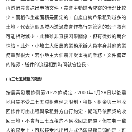
再透過農會送出申請文件，農會主動媒合成案的情況比較
少。而稻作生產面積是固定的，自產自銷戶承租到越多的
土地，代表這個區域內透過農會作為行銷管道的穀子將有
可能相對減少，此種雖非直接因果關係，但有微妙的競合
情結。此外，小地主大佃農的業務承辦人員本身其他的業
務量就很大，若小地主大佃農非受重視的業務，文件備齊
的確認、送件的流程相對時間就會拉長。
(ii)三七五減租的陰影
按農業發展條例第20-22條規定，2000年1月28日以後農
地租賃不受三七五減租條例之限制，租期、租金與土地收
回條件可由出租與承租雙方自行約定，期滿乃依照契約收
回土地，不會有三七五租約不易收回之問題。但在老一輩
人的感受上，可以接受地出租方式仍舊是採口頭約定，難