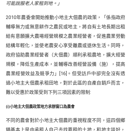
可能說服老人家租到地。」
2010年農委會開始推動小地主大佃農的政策，「係指政府
輔導無力或無意耕作之農民或地主，將自有土地長期出租
給有意願擴大農場經營規模之農業經營者，促進農業勞動
結構年輕化，並使老農安心享受離農或退休生活。同時，
政府協助農業經營者（大佃農）順利承租農地，擴大經營
規模，降低生產成本，並輔導改善經營設備（施），提高
農業經營效益及競爭力」
[16]
。但受訪戶中卻完全沒有透
過小地主大佃農承租田地，對於此區的自產自銷戶而言，
難以受惠於政策受到下列三項因素的限制:
(i)小地主大佃農政策地方承辦窗口為農會
不同的農會對於小地主大佃農的重視程度不同，這四個鄉
鎮基本上是由承租人自己去找要租的土地，和地主談好，