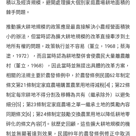
積以及經濟規模，避開處理擴大個別家庭農場耕地面積的
棘手問題。
推動擴大耕地規模的政策應是最直接解決小農經營面積狹
小的辦法，但當時認為擴大耕地規模的改革直接牽涉到土
地所有權的問題，政策執行並不容易（董立，1968；蔡海
塗，1972），而且當時認為耕地整併會使農民大量離農離
村（董立，1968），因此當時並無提出具體的改革方案，
相關的法規主要於農發條例中，於農發條例民國62年制定
條文第21條制定家庭農場購置農業用地得減稅
[4]
；第22條
制定每宗耕地不得分割及移轉為共有（繼承除外）以避免
細分
[5]
；第23條制定家庭農場之單一繼承土地的獎勵內容
同期條文
[6]
；第24條制定鼓勵交換農業用地以降低耕地零
碎化的條文內容
[7]
。就歷史回顧，這些擴大耕地規模的機
制並無顯著達到效果，民國89年的農發條例修正中取消