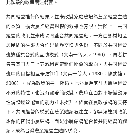
此階段的政策關注範圍。
共同經營推行的結果，並未改變家庭農場為農業經營主體
的本質，擴大農業經營規模的效果也有限。實際上，共同
經營的政策並未成功將整合共同經營班，一方面鄉村地區
居民間的往來與合作是依靠交情與名份，不同於共同經營
班這種集合式的互助模式（文崇一等人，1980），再者耕
者有其田與三七五減租否定租佃關係的取向，與共同經營
班中的目標相互矛盾
[10]
（文崇一等人，1980；陳武雄，
2006），成為政策的另一阻礙。此外農戶家計與農場經營
不分的特性，也沒有顯著的改變，農戶在面對市場變動彈
性調整經營配置的能力並未提升。儘管在農政機構的支持
下，共同經營的模式在農業體系被建立，卻無法達到政策
想像的替代小農結構，而是小農結構配合著共同經營的體
系，成為台灣農業經營主體的樣貌。