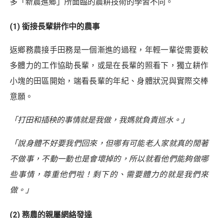
多「新農進鄉」所面臨的農耕技術的學習不同。
(1) 銜接長輩耕作中的農事
返鄉務農接手田務是一個漸進的過程，年輕一輩從需要較
多體力的工作協助長輩，或是在長輩的照看下，獨立耕作
小塊的田區開始，端看長輩的年紀、身體狀況與實際交棒
意願。
「打田和插秧的事情就是我做，我媽就負責巡水。」
「說身體不好要我們回來，但哪有可能老人家就真的閒著
不做事，不動一動也是會壞掉的，所以就看他們能夠做哪
些事情，尊重他們啦！剩下的、需要體力的就是我們來
做。」
(2) 務農的親屬網絡發達