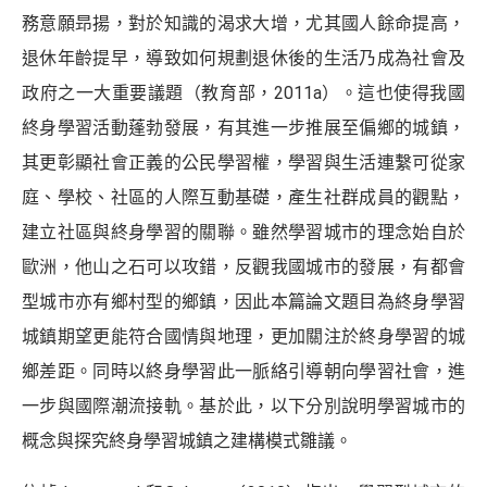
務意願昻揚，對於知識的渴求大增，尤其國人餘命提高，
退休年齡提早，導致如何規劃退休後的生活乃成為社會及
政府之一大重要議題（教育部，2011a）。這也使得我國
終身學習活動蓬勃發展，有其進一步推展至偏鄉的城鎮，
其更彰顯社會正義的公民學習權，學習與生活連繫可從家
庭、學校、社區的人際互動基礎，產生社群成員的觀點，
建立社區與終身學習的關聯。雖然學習城市的理念始自於
歐洲，他山之石可以攻錯，反觀我國城市的發展，有都會
型城市亦有鄉村型的鄉鎮，因此本篇論文題目為終身學習
城鎮期望更能符合國情與地理，更加關注於終身學習的城
鄉差距。同時以終身學習此一脈絡引導朝向學習社會，進
一步與國際潮流接軌。基於此，以下分別說明學習城市的
概念與探究終身學習城鎮之建構模式雛議。