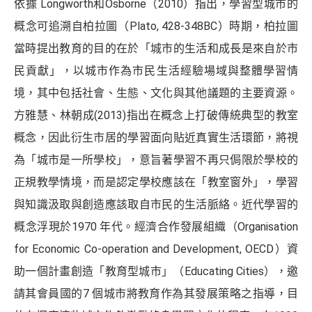
依據 Longworth和Osborne（2010）指出，學習型城市的
概念可追溯自柏拉圖（Plato, 428-348BC）時期，柏拉圖
當時提出教育的目的在於「城市的生活和成長是來自於市
民貢獻」，以城市作為市民生活經驗場域與整體學習情
境，其中包括社會、生態、文化與其他議題的主要資源。
方雅慧、林朝成(2013)指出在概念上打破傳統典型的教室
概念，因此衍生市居的學習面向貼近真實生活環節，將視
為「城市是一所學校」，意旨著學習不再只侷限於學校的
正規教學情境，而是認定學校應該在「教室窗外」，學習
與知識汲取與創造應該取自市民的生活脈絡。近代學習的
概念浮現於1970 年代。經濟合作發展組織（Organisation
for Economic Co-operation and Development, OECD）資
助一個計畫創造「教育型城市」（Educating Cities），邀
請其會員國的7 個城市將教育作為其發展策略之指導，目