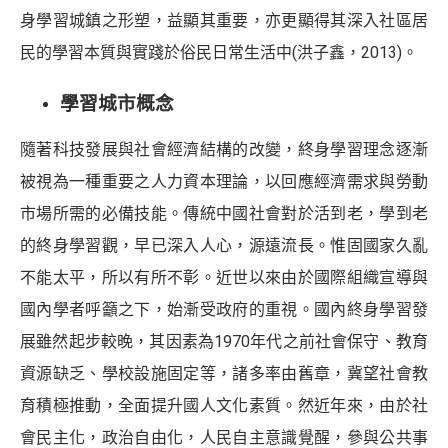
身學習城鎮之形塑，益顯其重要，亦更顯得其深入社區居
民的學習本質與實踐於俗民日常生活中(洪子鑫，2013)。
學習城市概念
隨著科技發展與社會經濟結構的改變，終身學習理念逐漸
被視為一種重要之人力資本理論，以回應經濟需求與勞動
市場所需的必備技能。傳統中國社會對於活到老，學到老
的終身學習觀，早已深入人心，源遠流長。惟固國家久亂
不能太平，所以有所不彰。近世以來由於國際組織宣導與
國內學者呼籲之下，始漸受政府的重視。國內終身學習發
展雖然起步較晚，其因素為1970年代之前社會保守、教育
資源缺乏、學校設施固定等，諸多率由舊章，冀望社會教
育積極推動，全面提升國人文化素質。然近年來，由於社
會民主化，政治自由化，人民自主意識覺醒，參與公共事