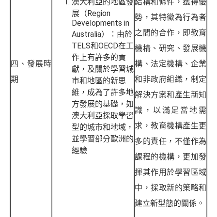
澳大利亞的地區發
結構和條件，獲得優
展（Region
勢，其特徵為行為者
Developments in
之間的合作，即教育
Australia）：由於
TELS和OECD在工
機構、研究、發展機
作上有許多的貢
四、發展時
構、法定機構、企業
獻，及關於學習城
期
和非政府組織，制定
市和地區的新思
維，成為了許多地
解決方案和產生新知
方發展的基礎，如
識，以滿足當地需
澳大利亞採取學習
求，教育機構產生更
型的城市和地域，
並學習部分歐洲的
多的責任，不僅作為
經驗
課程的機構，更加發
揮其作用於學習區域
中，採取新的策略和
建立新型態的關係。