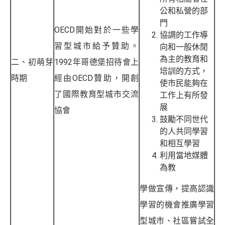
公和私營的部
門
OECD開始對於一些學
協調的工作導
習型城市給予贊助。
向和一般休閒
為主的教育和
二、初萌芽
1992年哥德堡招待會上
培訓的方式，
時期
經由OECD贊助，開創
使市民能夠在
了國際教育型城市交流
工作上有所發
展
協會
鼓勵不同世代
的人共同學習
和相互學習
利用當地媒體
為教
學做宣傳，提高認識
學習的機會推廣學習
型城市、社區嘗試全