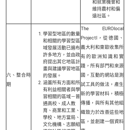
和就業機會和
維持農村和偏
遠社區。
The EUROlocal
學習型地區的數量
Projectl，從德國、
和相關的學習型區
義大利和東歐收集所
域發展活動已遍布
許多地方，並由政
有的歐洲知識和實
府提出其它地區計
踐，所有部門和來源
畫與建議學習地區
六、整合時
國，互動的網站是測
的發展。
涵蓋所有方面和所
期
試工具的做法，產生
有利益相關者與學
新的學習材料，積極
習相關的區域－普
傳播，與所有其他組
通高校、成人教
育、商業和工業、
織致力於改善這些地
學校、地方當局、
區，並創建一個資料
文化機構、志願組