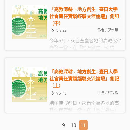
千葉大學的鈴木雅之副教授、田島
「高教深耕，地方創生─臺日大學
翔太助理教授互動，交流彼此參與
社會責任實踐經驗交流論壇」側記
大學社會責任工作的實踐經驗。
（中）
作者 / 郭怡棻
Vol.44
今年5月，來自全臺各地的高教伙伴
齊聚一堂，在「地方創生」架構
下，從大學校務經營、教師教研合
流、青年公共參與三個面向，和來
自日本千葉大學的鈴木雅之副教
「高教深耕，地方創生─臺日大學
授、田島翔太助理教授互動，交流
社會責任實踐經驗交流論壇」側記
彼此參與大學社會責任工作的實踐
（上）
經驗。
作者 / 郭怡棻
Vol.43
端午連假前日，來自全臺各地的高
教伙伴齊聚一堂，在「地方創生」
架構下，從大學校務經營、教師教
研合流、青年公共參與三個面向，
9
10
11
« 最前