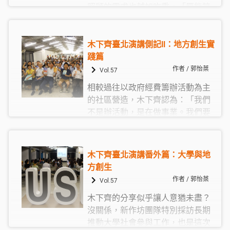
照顧的需求也越加吃重。「厚熊笑
狗」從在地社區所面臨的照顧需求
與困境出發，嘗試連結大學、社區
組織、專業NPO三方的力量，以社
木下齊臺北演講側記Ⅱ：地方創生實
會經濟、設計思考的面向，規劃整
踐篇
體性的長照相關服務，共同建構水
作者 / 郭怡棻
Vol.57
沙連地區的老人照顧網絡治理模
相較過往以政府經費籌辦活動為主
式。
的社區營造，木下齊認為：「我們
不是辦活動，是在做事業。我們要
把自己做的事情變成事業，從事業
裡賺錢，形成可以持續做下去的結
構，再把賺來的錢回饋給當地。」
木下齊臺北演講番外篇：大學與地
而地方創生的主導權也從中央政府
方創生
移轉到地方。過去地方總是向中央
作者 / 郭怡棻
Vol.57
尋求發展的答案，木下齊和伙伴們
木下齊的分享似乎讓人意猶未盡？
卻反其道而行，從地方中找出問題
沒關係，新作坊團隊特別採訪長期
和可能解方，整合各地做法，形成
推動大學社會參與工作，也是這次
有體系的「know-how」。