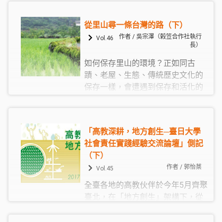
與消費型態改變、家庭與社會網絡
的不同，使得舊有的經濟模式與發
從里山尋一條台灣的路（下）
展思維陷入困境。「地方創生」能
作者 / 吳宗澤（榖笠合作社執行
Vol.46
否成為一帖對症良藥，亟待各界的
長）
共同投入與努力。
如何保存里山的環境？正如同古
蹟、老屋、生態、傳統歷史文化的
保存一樣，會遭遇到保存和活化的
兩難；況且一個地方的生產模式有
其最適規模，不可能伴隨經濟無限
上綱。如今我們必須使出渾身解數
「高教深耕，地方創生─臺日大學
在全球的答案中找尋合適自己的方
社會責任實踐經驗交流論壇」側記
式，減少對市場經濟的依賴，達到
（下）
社會生態生產的永續共存。
作者 / 郭怡棻
Vol.45
全臺各地的高教伙伴於今年5月齊聚
臺北，在「地方創生」架構下，從
大學校務經營、教師教研合流、青
年公共參與三個面向，和來自日本