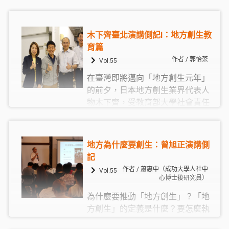
演講的幕後推手：陳東升老師與吳
明錡老師，請他們聊一聊聆聽木下
齊演講的收穫，以及對大學裡參與
木下齊臺北演講側記Ⅰ：地方創生教
社會實踐伙伴們的建議。
育篇
作者 / 郭怡棻
Vol.55
在臺灣即將邁向「地方創生元年」
的前夕，日本地方創生業界代表人
物木下齊，受教育部大學社會責任
推動中心邀請，來到臺北分享他從
地方事業最前線攜回的經驗。面對
滿座的大學教師、社區工作者、公
地方為什麼要創生：曾旭正演講側
務員、民意代表，木下齊從自己的
記
高中經歷談起，犀利切入日本地方
作者 / 蕭惠中（成功大學人社中
Vol.55
創生的失敗與成功經驗，以業界觀
心博士後研究員）
點分享大學在地方創生可能的角色
為什麼要推動「地方創生」？「地
及貢獻。
方創生」的定義是什麼？要怎麼執
行？面對城鄉發展差距日增、產業