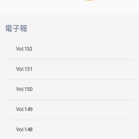
和來自日本千葉大學的鈴木雅之副
教授、田島翔太助理教授互動，交
流彼此參與大學社會責任工作的實
踐經驗。
電子報
Vol.152
Vol.151
Vol.150
Vol.149
Vol.148